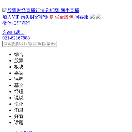
加入VIP
购买财富密钥
购买金股包
问客服
微信扫码咨询
咨询电话：
021-62167888
综合
股票
板块
嘉宾
课程
基金
经理
说说
快评
消息
好看
话题