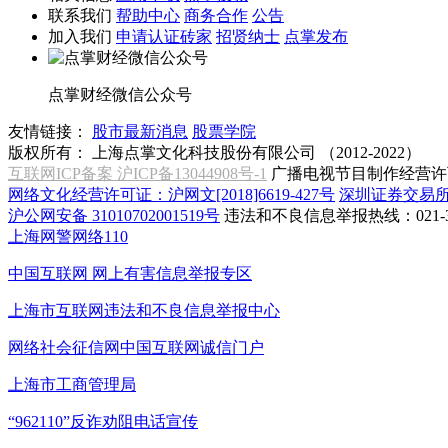
联系我们
帮助中心
商务合作
公告
加入我们
申请认证砖家
招贤纳士
点掌发布
点掌财经微信公众号
友情链接：
股市最新消息
股票学院
版权所有：
上海点掌文化科技股份有限公司 （2012-2022）
互联网ICP备案 沪ICP备13044908号-1
广播电视节目制作经营许可
网络文化经营许可证：沪网文[2018]6619-427号
深圳证券交易
沪公网安备 31010702001519号
违法和不良信息举报热线：021-31
上海网警网络110
中国互联网
网上有害信息举报专区
上海市互联网
违法和不良信息举报中心
网络社会征信网
中国互联网诚信门户
上海市工商管理局
“962110”
反诈劝阻电话宣传