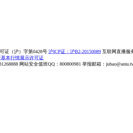
证（沪）字第0428号
沪ICP证：沪B2-20150089
互联网直播服务企
所基本行情展示许可证
268888
网站安全值班QQ：800800981
举报邮箱：
jubao@aniu.t