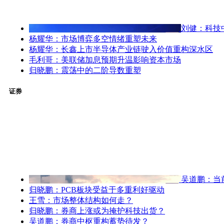
刘健：科技
杨耀华：市场博弈多空情绪重塑未来
杨耀华：长鑫上市半导体产业链驶入价值重构深水区
毛利哥：美联储加息预期升温影响资本市场
归晓鹏：震荡中的二阶导数重塑
证券
吴道鹏：当
归晓鹏：PCB板块受益于多重利好驱动
王雪：市场整体结构如何走？
归晓鹏：券商上涨或为掩护科技出货？
吴道鹏：券商中枢重构蓄势待发？