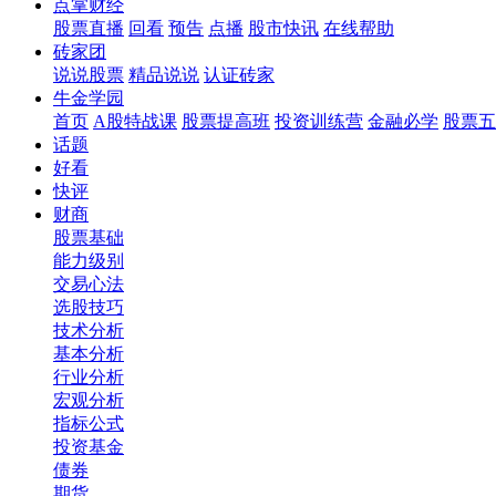
点掌财经
股票直播
回看
预告
点播
股市快讯
在线帮助
砖家团
说说股票
精品说说
认证砖家
牛金学园
首页
A股特战课
股票提高班
投资训练营
金融必学
股票五
话题
好看
快评
财商
股票基础
能力级别
交易心法
选股技巧
技术分析
基本分析
行业分析
宏观分析
指标公式
投资基金
债券
期货