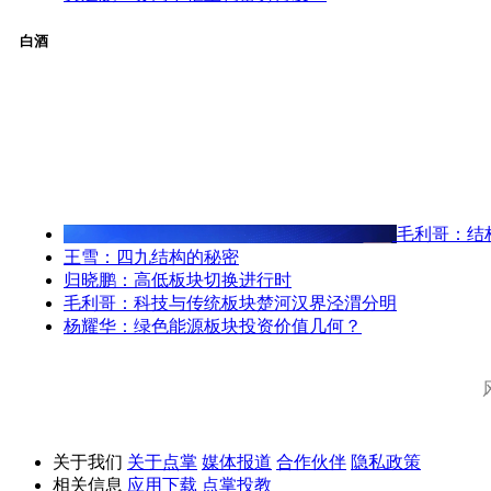
白酒
毛利哥：结
王雪：四九结构的秘密
归晓鹏：高低板块切换进行时
毛利哥：科技与传统板块楚河汉界泾渭分明
杨耀华：绿色能源板块投资价值几何？
关于我们
关于点掌
媒体报道
合作伙伴
隐私政策
相关信息
应用下载
点掌投教