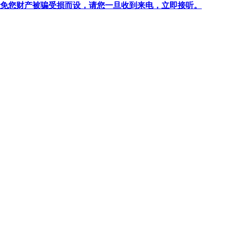
针对避免您财产被骗受损而设，请您一旦收到来电，立即接听。