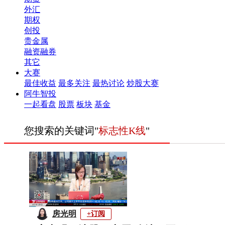
外汇
期权
创投
贵金属
融资融券
其它
大赛
最佳收益
最多关注
最热讨论
炒股大赛
阿牛智投
一起看盘
股票
板块
基金
您搜索的关键词"
标志性K线
"
房光明
+订阅