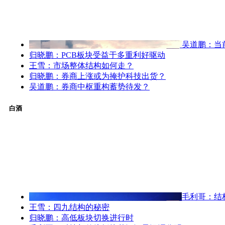
吴道鹏：当
归晓鹏：PCB板块受益于多重利好驱动
王雪：市场整体结构如何走？
归晓鹏：券商上涨或为掩护科技出货？
吴道鹏：券商中枢重构蓄势待发？
白酒
毛利哥：结
王雪：四九结构的秘密
归晓鹏：高低板块切换进行时