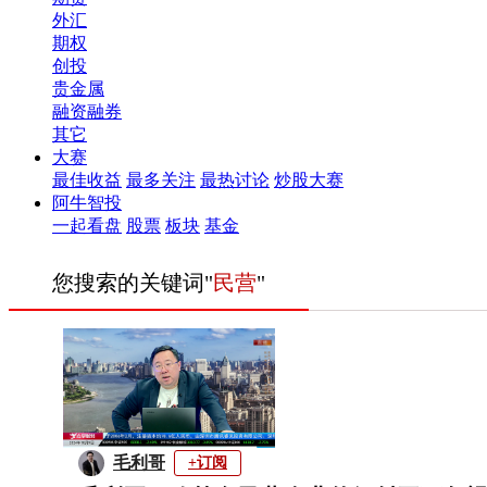
外汇
期权
创投
贵金属
融资融券
其它
大赛
最佳收益
最多关注
最热讨论
炒股大赛
阿牛智投
一起看盘
股票
板块
基金
您搜索的关键词"
民营
"
毛利哥
+订阅