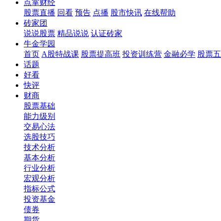
点掌财经
股票直播
回看
预告
点播
股市快讯
在线帮助
砖家团
说说股票
精品说说
认证砖家
牛金学园
首页
A股特战课
股票提高班
投资训练营
金融必学
股票五
话题
好看
快评
财商
股票基础
能力级别
交易心法
选股技巧
技术分析
基本分析
行业分析
宏观分析
指标公式
投资基金
债券
期货