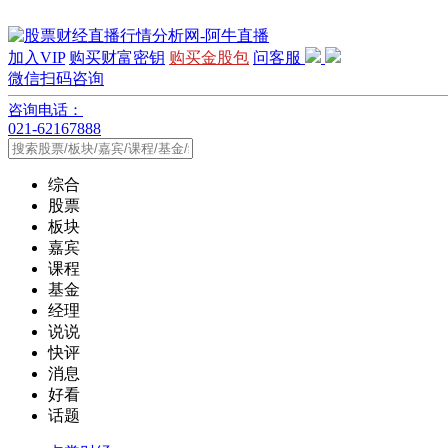
加入VIP
购买财富密钥
购买金股包
问客服
微信扫码咨询
咨询电话：
021-62167888
综合
股票
板块
嘉宾
课程
基金
经理
说说
快评
消息
好看
话题