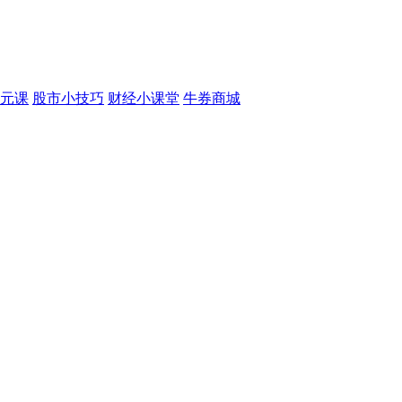
元课
股市小技巧
财经小课堂
牛券商城