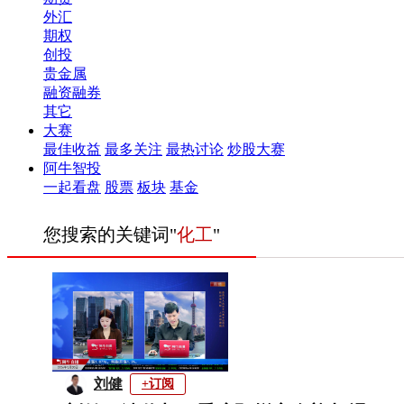
外汇
期权
创投
贵金属
融资融券
其它
大赛
最佳收益
最多关注
最热讨论
炒股大赛
阿牛智投
一起看盘
股票
板块
基金
您搜索的关键词"
化工
"
刘健
+订阅