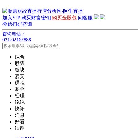
加入VIP
购买财富密钥
购买金股包
问客服
微信扫码咨询
咨询电话：
021-62167888
综合
股票
板块
嘉宾
课程
基金
经理
说说
快评
消息
好看
话题