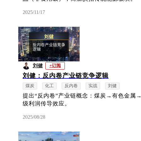
2025/11/17
刘健
+订阅
刘健：反内卷产业链竞争逻辑
煤炭
化工
反内卷
实战
刘健
提出“反内卷”产业链概念：煤炭→有色金属
级利润传导效应。
2025/08/28