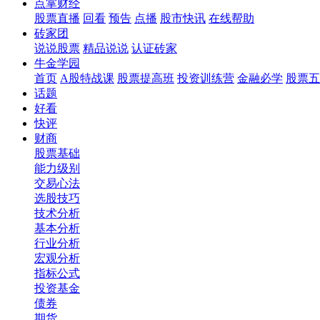
点掌财经
股票直播
回看
预告
点播
股市快讯
在线帮助
砖家团
说说股票
精品说说
认证砖家
牛金学园
首页
A股特战课
股票提高班
投资训练营
金融必学
股票五
话题
好看
快评
财商
股票基础
能力级别
交易心法
选股技巧
技术分析
基本分析
行业分析
宏观分析
指标公式
投资基金
债券
期货