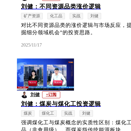
刘健：不同资源品类涨价逻辑
矿产资源
化工品
实战
刘健
对比不同资源品类的涨价逻辑与市场反应，提
掘细分领域机会”的投资思路。
2025/11/17
刘健
+订阅
刘健：煤炭与煤化工投资逻辑
煤炭
煤化工
实战
刘健
强调煤化工与煤炭概念的实质性区别：煤化
品（非食用级），而煤炭指传统能源板块。