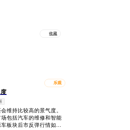
收藏
乐观
气度
丽
还会维持比较高的景气度。
市场包括汽车的维修和智能
板块后市反弹行情如...