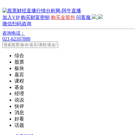
加入VIP
购买财富密钥
购买金股包
问客服
微信扫码咨询
咨询电话：
021-62167888
综合
股票
板块
嘉宾
课程
基金
经理
说说
快评
消息
好看
话题