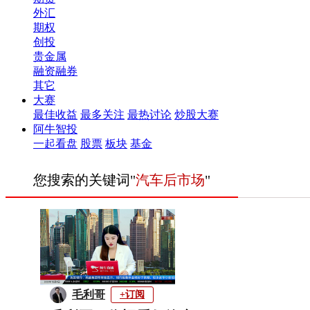
外汇
期权
创投
贵金属
融资融券
其它
大赛
最佳收益
最多关注
最热讨论
炒股大赛
阿牛智投
一起看盘
股票
板块
基金
您搜索的关键词"
汽车后市场
"
毛利哥
+订阅