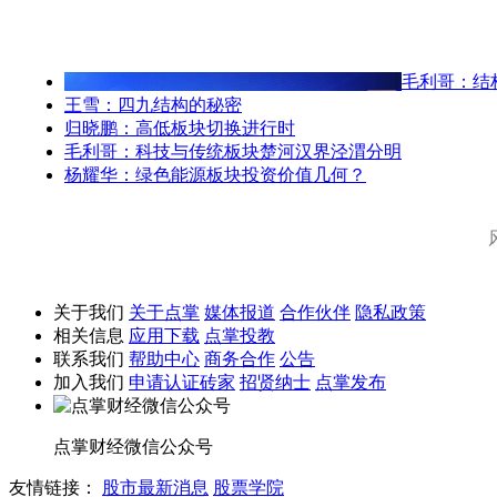
毛利哥：结
王雪：四九结构的秘密
归晓鹏：高低板块切换进行时
毛利哥：科技与传统板块楚河汉界泾渭分明
杨耀华：绿色能源板块投资价值几何？
关于我们
关于点掌
媒体报道
合作伙伴
隐私政策
相关信息
应用下载
点掌投教
联系我们
帮助中心
商务合作
公告
加入我们
申请认证砖家
招贤纳士
点掌发布
点掌财经微信公众号
友情链接：
股市最新消息
股票学院