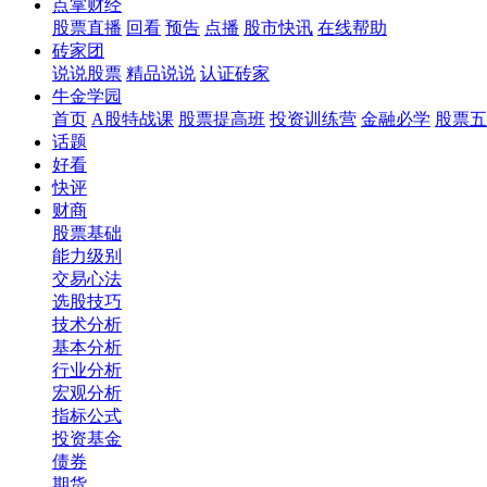
点掌财经
股票直播
回看
预告
点播
股市快讯
在线帮助
砖家团
说说股票
精品说说
认证砖家
牛金学园
首页
A股特战课
股票提高班
投资训练营
金融必学
股票五
话题
好看
快评
财商
股票基础
能力级别
交易心法
选股技巧
技术分析
基本分析
行业分析
宏观分析
指标公式
投资基金
债券
期货