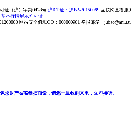
证（沪）字第0428号
沪ICP证：沪B2-20150089
互联网直播服务企
所基本行情展示许可证
268888
网站安全值班QQ：800800981
举报邮箱：
jubao@aniu.t
针对避免您财产被骗受损而设，请您一旦收到来电，立即接听。