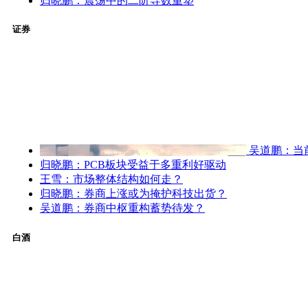
归晓鹏：震荡中的二阶导数重塑
证券
吴道鹏：当
归晓鹏：PCB板块受益于多重利好驱动
王雪：市场整体结构如何走？
归晓鹏：券商上涨或为掩护科技出货？
吴道鹏：券商中枢重构蓄势待发？
白酒