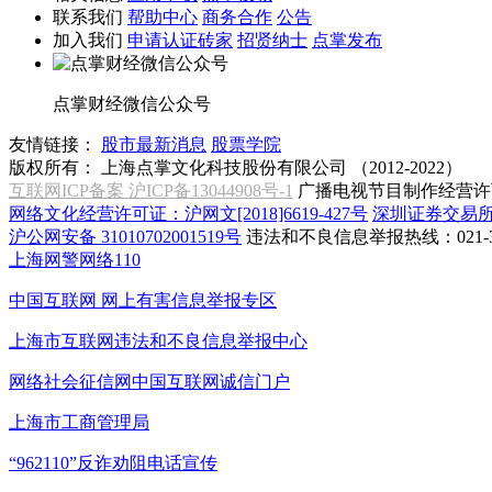
联系我们
帮助中心
商务合作
公告
加入我们
申请认证砖家
招贤纳士
点掌发布
点掌财经微信公众号
友情链接：
股市最新消息
股票学院
版权所有：
上海点掌文化科技股份有限公司 （2012-2022）
互联网ICP备案 沪ICP备13044908号-1
广播电视节目制作经营许可
网络文化经营许可证：沪网文[2018]6619-427号
深圳证券交易
沪公网安备 31010702001519号
违法和不良信息举报热线：021-31
上海网警网络110
中国互联网
网上有害信息举报专区
上海市互联网
违法和不良信息举报中心
网络社会征信网
中国互联网诚信门户
上海市工商管理局
“962110”
反诈劝阻电话宣传