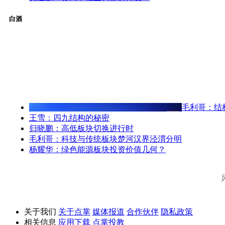
白酒
毛利哥：结
王雪：四九结构的秘密
归晓鹏：高低板块切换进行时
毛利哥：科技与传统板块楚河汉界泾渭分明
杨耀华：绿色能源板块投资价值几何？
关于我们
关于点掌
媒体报道
合作伙伴
隐私政策
相关信息
应用下载
点掌投教