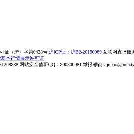
证（沪）字第0428号
沪ICP证：沪B2-20150089
互联网直播服务企
所基本行情展示许可证
268888
网站安全值班QQ：800800981
举报邮箱：
jubao@aniu.t