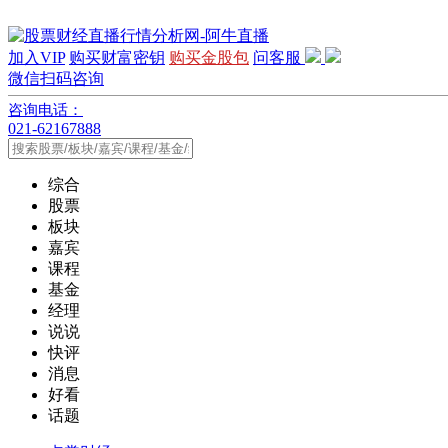
加入VIP
购买财富密钥
购买金股包
问客服
微信扫码咨询
咨询电话：
021-62167888
综合
股票
板块
嘉宾
课程
基金
经理
说说
快评
消息
好看
话题