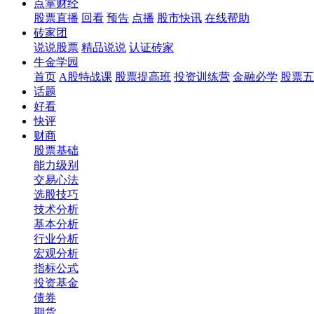
点掌财经
股票直播
回看
预告
点播
股市快讯
在线帮助
砖家团
说说股票
精品说说
认证砖家
牛金学园
首页
A股特战课
股票提高班
投资训练营
金融必学
股票五
话题
好看
快评
财商
股票基础
能力级别
交易心法
选股技巧
技术分析
基本分析
行业分析
宏观分析
指标公式
投资基金
债券
期货