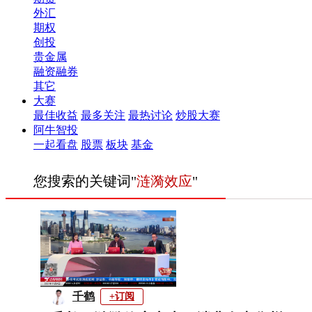
外汇
期权
创投
贵金属
融资融券
其它
大赛
最佳收益
最多关注
最热讨论
炒股大赛
阿牛智投
一起看盘
股票
板块
基金
您搜索的关键词"
涟漪效应
"
千鹤
+订阅