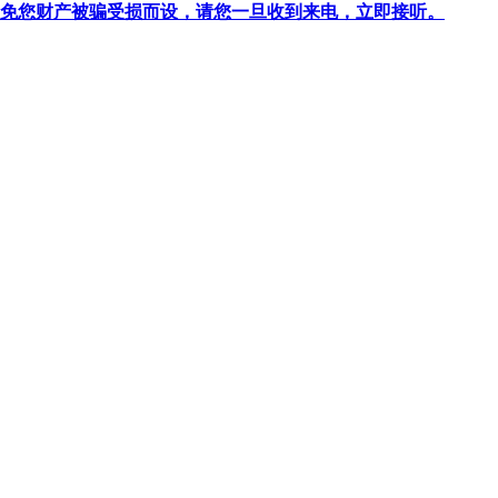
针对避免您财产被骗受损而设，请您一旦收到来电，立即接听。