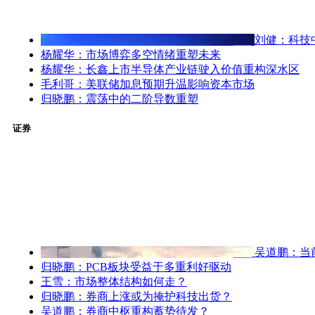
刘健：科技
杨耀华：市场博弈多空情绪重塑未来
杨耀华：长鑫上市半导体产业链驶入价值重构深水区
毛利哥：美联储加息预期升温影响资本市场
归晓鹏：震荡中的二阶导数重塑
证券
吴道鹏：当
归晓鹏：PCB板块受益于多重利好驱动
王雪：市场整体结构如何走？
归晓鹏：券商上涨或为掩护科技出货？
吴道鹏：券商中枢重构蓄势待发？