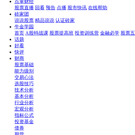
点掌财经
股票直播
回看
预告
点播
股市快讯
在线帮助
砖家团
说说股票
精品说说
认证砖家
牛金学园
首页
A股特战课
股票提高班
投资训练营
金融必学
股票五
话题
好看
快评
财商
股票基础
能力级别
交易心法
选股技巧
技术分析
基本分析
行业分析
宏观分析
指标公式
投资基金
债券
期货