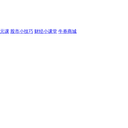
元课
股市小技巧
财经小课堂
牛券商城