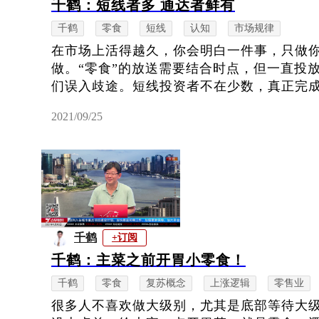
千鹤：短线者多 通达者鲜有
千鹤
零食
短线
认知
市场规律
在市场上活得越久，你会明白一件事，只做
做。“零食”的放送需要结合时点，但一直投
们误入歧途。短线投资者不在少数，真正完成财
2021/09/25
千鹤
+订阅
千鹤：主菜之前开胃小零食！
千鹤
零食
复苏概念
上涨逻辑
零售业
很多人不喜欢做大级别，尤其是底部等待大