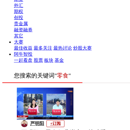
外汇
期权
创投
贵金属
融资融券
其它
大赛
最佳收益
最多关注
最热讨论
炒股大赛
阿牛智投
一起看盘
股票
板块
基金
您搜索的关键词"
零食
"
严明阳
+订阅