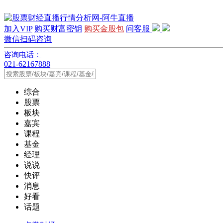
加入VIP
购买财富密钥
购买金股包
问客服
微信扫码咨询
咨询电话：
021-62167888
综合
股票
板块
嘉宾
课程
基金
经理
说说
快评
消息
好看
话题