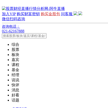
加入VIP
购买财富密钥
购买金股包
问客服
微信扫码咨询
咨询电话：
021-62167888
综合
股票
板块
嘉宾
课程
基金
经理
说说
快评
消息
好看
话题