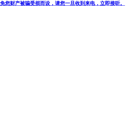
针对避免您财产被骗受损而设，请您一旦收到来电，立即接听。