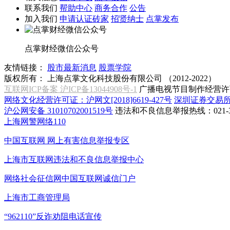
联系我们
帮助中心
商务合作
公告
加入我们
申请认证砖家
招贤纳士
点掌发布
点掌财经微信公众号
友情链接：
股市最新消息
股票学院
版权所有：
上海点掌文化科技股份有限公司 （2012-2022）
互联网ICP备案 沪ICP备13044908号-1
广播电视节目制作经营许可
网络文化经营许可证：沪网文[2018]6619-427号
深圳证券交易
沪公网安备 31010702001519号
违法和不良信息举报热线：021-31
上海网警网络110
中国互联网
网上有害信息举报专区
上海市互联网
违法和不良信息举报中心
网络社会征信网
中国互联网诚信门户
上海市工商管理局
“962110”
反诈劝阻电话宣传