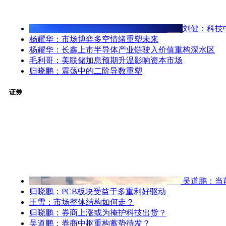
刘健：科技
杨耀华：市场博弈多空情绪重塑未来
杨耀华：长鑫上市半导体产业链驶入价值重构深水区
毛利哥：美联储加息预期升温影响资本市场
归晓鹏：震荡中的二阶导数重塑
证券
吴道鹏：当
归晓鹏：PCB板块受益于多重利好驱动
王雪：市场整体结构如何走？
归晓鹏：券商上涨或为掩护科技出货？
吴道鹏：券商中枢重构蓄势待发？