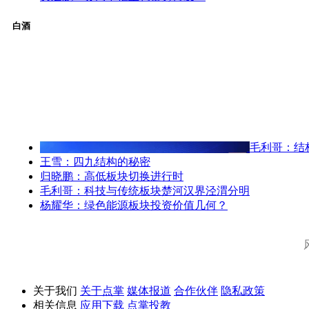
白酒
毛利哥：结
王雪：四九结构的秘密
归晓鹏：高低板块切换进行时
毛利哥：科技与传统板块楚河汉界泾渭分明
杨耀华：绿色能源板块投资价值几何？
关于我们
关于点掌
媒体报道
合作伙伴
隐私政策
相关信息
应用下载
点掌投教