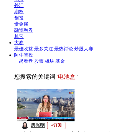
外汇
期权
创投
贵金属
融资融券
其它
大赛
最佳收益
最多关注
最热讨论
炒股大赛
阿牛智投
一起看盘
股票
板块
基金
您搜索的关键词"
电池盒
"
房光明
+订阅