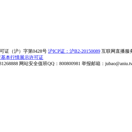
证（沪）字第0428号
沪ICP证：沪B2-20150089
互联网直播服务企
所基本行情展示许可证
268888
网站安全值班QQ：800800981
举报邮箱：
jubao@aniu.t