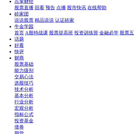
点掌财经
股票直播
回看
预告
点播
股市快讯
在线帮助
砖家团
说说股票
精品说说
认证砖家
牛金学园
首页
A股特战课
股票提高班
投资训练营
金融必学
股票五
话题
好看
快评
财商
股票基础
能力级别
交易心法
选股技巧
技术分析
基本分析
行业分析
宏观分析
指标公式
投资基金
债券
期货