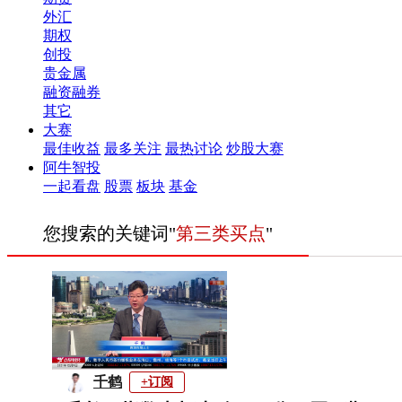
外汇
期权
创投
贵金属
融资融券
其它
大赛
最佳收益
最多关注
最热讨论
炒股大赛
阿牛智投
一起看盘
股票
板块
基金
您搜索的关键词"
第三类买点
"
千鹤
+订阅