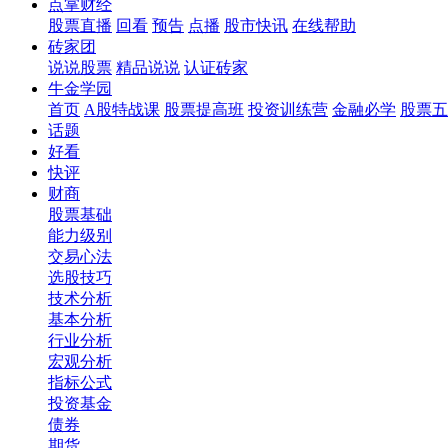
点掌财经
股票直播
回看
预告
点播
股市快讯
在线帮助
砖家团
说说股票
精品说说
认证砖家
牛金学园
首页
A股特战课
股票提高班
投资训练营
金融必学
股票五
话题
好看
快评
财商
股票基础
能力级别
交易心法
选股技巧
技术分析
基本分析
行业分析
宏观分析
指标公式
投资基金
债券
期货