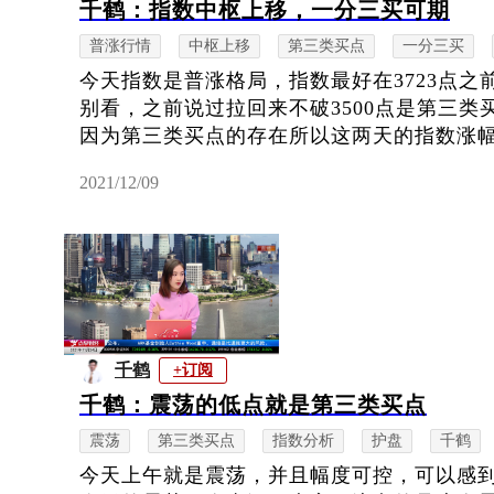
千鹤：指数中枢上移，一分三买可期
普涨行情
中枢上移
第三类买点
一分三买
今天指数是普涨格局，指数最好在3723点之
别看，之前说过拉回来不破3500点是第三
因为第三类买点的存在所以这两天的指数涨幅比
2021/12/09
千鹤
+订阅
千鹤：震荡的低点就是第三类买点
震荡
第三类买点
指数分析
护盘
千鹤
今天上午就是震荡，并且幅度可控，可以感