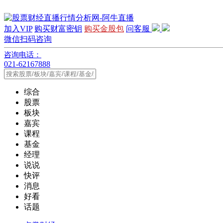
加入VIP
购买财富密钥
购买金股包
问客服
微信扫码咨询
咨询电话：
021-62167888
综合
股票
板块
嘉宾
课程
基金
经理
说说
快评
消息
好看
话题