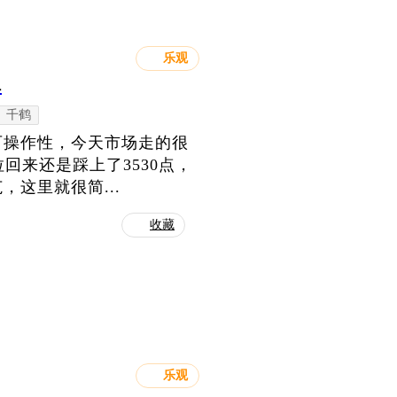
乐观
弹
千鹤
可操作性，今天市场走的很
回来还是踩上了3530点，
这里就很简...
收藏
乐观