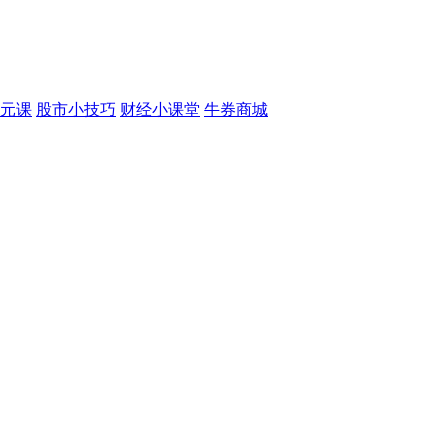
元课
股市小技巧
财经小课堂
牛券商城