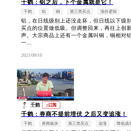
千鹤：铝之后，下个金属就是它！
千鹤
铝
铜
第三类买点
涨价逻辑
铝，在日线级别上还没走坏，但日线以下级
买点的位置做低吸。但调整回来，再往上创
声。大宗商品上还有一个金属叫铜，铜相对
一...
2021/09/10
千鹤
+订阅
千鹤：券商不提前埋伏 之后又变追涨！
千鹤
券商板块
第三类买点
追涨
降低成