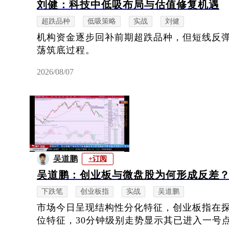
刘健：科技中低吸布局与估值修复机遇
超跌品种
低吸策略
实战
刘健
机构资金逐步回补前期超跌品种，但短线反
荡筑底过程。
2026/08/07
吴道鹏
+订阅
吴道鹏：创业板与微盘股为何形成反差
下跌笔
创业板指
实战
吴道鹏
市场今日呈现结构性分化特征，创业板指在
位特征，30分钟级别走势显示其已进入一号