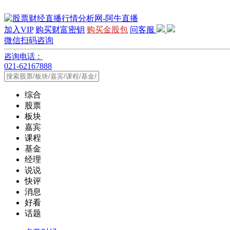
加入VIP
购买财富密钥
购买金股包
问客服
微信扫码咨询
咨询电话：
021-62167888
综合
股票
板块
嘉宾
课程
基金
经理
说说
快评
消息
好看
话题