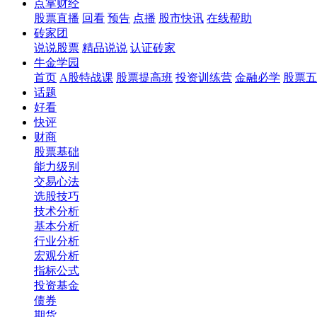
点掌财经
股票直播
回看
预告
点播
股市快讯
在线帮助
砖家团
说说股票
精品说说
认证砖家
牛金学园
首页
A股特战课
股票提高班
投资训练营
金融必学
股票五
话题
好看
快评
财商
股票基础
能力级别
交易心法
选股技巧
技术分析
基本分析
行业分析
宏观分析
指标公式
投资基金
债券
期货