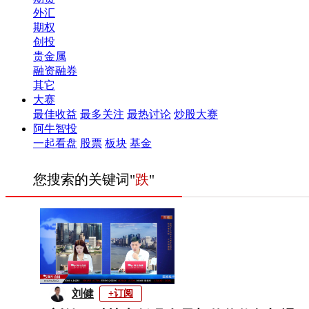
外汇
期权
创投
贵金属
融资融券
其它
大赛
最佳收益
最多关注
最热讨论
炒股大赛
阿牛智投
一起看盘
股票
板块
基金
您搜索的关键词"
跌
"
刘健
+订阅