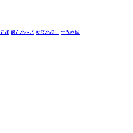
元课
股市小技巧
财经小课堂
牛券商城