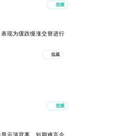
悲观
，表现为缓跌慢涨交替进行
。
收藏
悲观
标显示顶背离，短期难言企