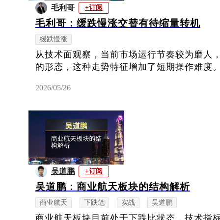
毛利哥
+订阅
毛利哥：缓跌慢涨交替有待缩量转机
缓跌慢涨
从技术面观察，当前市场运行节奏较为磨人
的形态，这种走势特征增加了短期操作难度
2026/05/26
吴道鹏
+订阅
吴道鹏：商业航天板块的结构解析
商业航天
下跌笔
实战
吴道鹏
商业航天板块目前处于下跌比状态，技术指