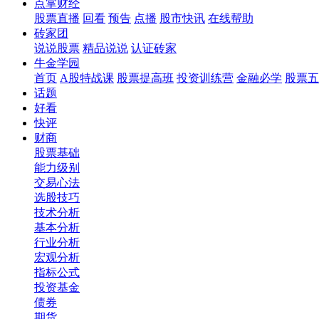
点掌财经
股票直播
回看
预告
点播
股市快讯
在线帮助
砖家团
说说股票
精品说说
认证砖家
牛金学园
首页
A股特战课
股票提高班
投资训练营
金融必学
股票五
话题
好看
快评
财商
股票基础
能力级别
交易心法
选股技巧
技术分析
基本分析
行业分析
宏观分析
指标公式
投资基金
债券
期货