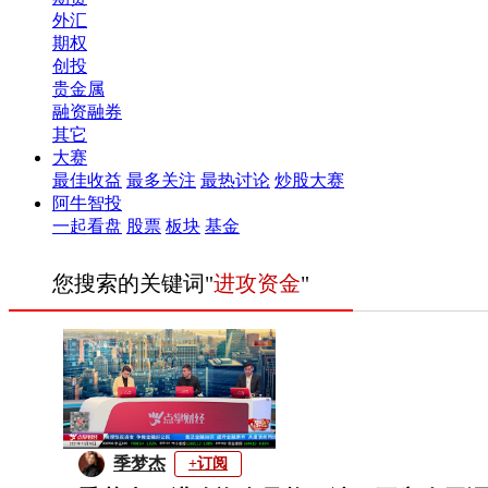
外汇
期权
创投
贵金属
融资融券
其它
大赛
最佳收益
最多关注
最热讨论
炒股大赛
阿牛智投
一起看盘
股票
板块
基金
您搜索的关键词"
进攻资金
"
季梦杰
+订阅