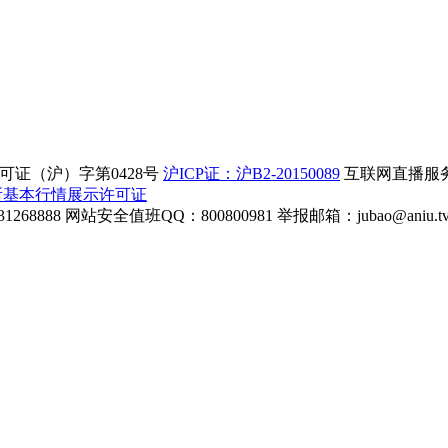
证（沪）字第0428号
沪ICP证：沪B2-20150089
互联网直播服务企
所基本行情展示许可证
268888
网站安全值班QQ：800800981
举报邮箱：
jubao@aniu.t