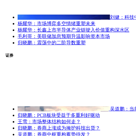
刘健：科技
杨耀华：市场博弈多空情绪重塑未来
杨耀华：长鑫上市半导体产业链驶入价值重构深水区
毛利哥：美联储加息预期升温影响资本市场
归晓鹏：震荡中的二阶导数重塑
证券
吴道鹏：当
归晓鹏：PCB板块受益于多重利好驱动
王雪：市场整体结构如何走？
归晓鹏：券商上涨或为掩护科技出货？
吴道鹏：券商中枢重构蓄势待发？