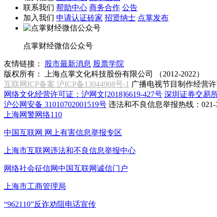
联系我们
帮助中心
商务合作
公告
加入我们
申请认证砖家
招贤纳士
点掌发布
点掌财经微信公众号
友情链接：
股市最新消息
股票学院
版权所有：
上海点掌文化科技股份有限公司 （2012-2022）
互联网ICP备案 沪ICP备13044908号-1
广播电视节目制作经营许可
网络文化经营许可证：沪网文[2018]6619-427号
深圳证券交易
沪公网安备 31010702001519号
违法和不良信息举报热线：021-31
上海网警网络110
中国互联网
网上有害信息举报专区
上海市互联网
违法和不良信息举报中心
网络社会征信网
中国互联网诚信门户
上海市工商管理局
“962110”
反诈劝阻电话宣传