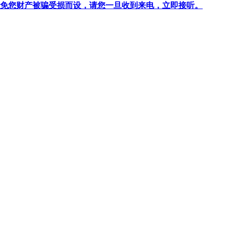
针对避免您财产被骗受损而设，请您一旦收到来电，立即接听。