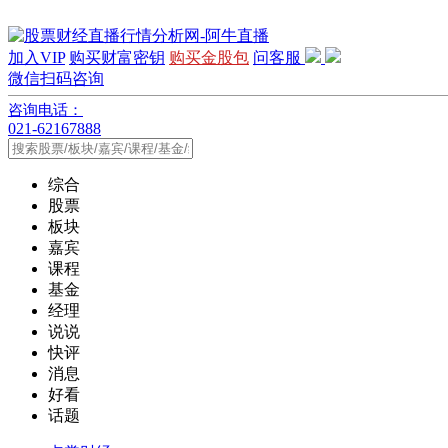
加入VIP
购买财富密钥
购买金股包
问客服
微信扫码咨询
咨询电话：
021-62167888
综合
股票
板块
嘉宾
课程
基金
经理
说说
快评
消息
好看
话题