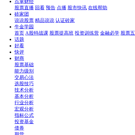
点掌财经
股票直播
回看
预告
点播
股市快讯
在线帮助
砖家团
说说股票
精品说说
认证砖家
牛金学园
首页
A股特战课
股票提高班
投资训练营
金融必学
股票五
话题
好看
快评
财商
股票基础
能力级别
交易心法
选股技巧
技术分析
基本分析
行业分析
宏观分析
指标公式
投资基金
债券
期货