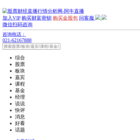
加入VIP
购买财富密钥
购买金股包
问客服
微信扫码咨询
咨询电话：
021-62167888
综合
股票
板块
嘉宾
课程
基金
经理
说说
快评
消息
好看
话题