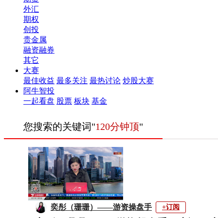
外汇
期权
创投
贵金属
融资融券
其它
大赛
最佳收益
最多关注
最热讨论
炒股大赛
阿牛智投
一起看盘
股票
板块
基金
您搜索的关键词"
120分钟顶
"
奕彤（珊珊）——游资操盘手
+订阅