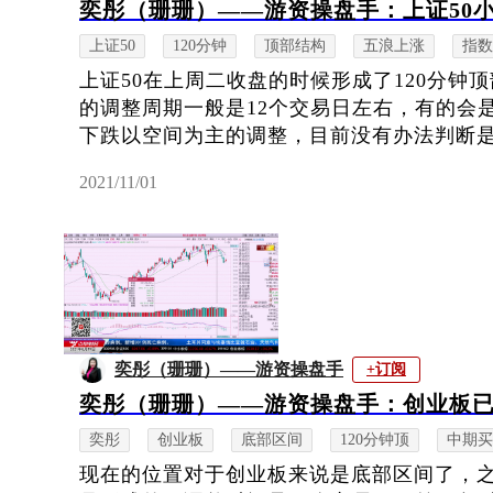
奕彤（珊珊）——游资操盘手：上证50
上证50
120分钟
顶部结构
五浪上涨
指数
上证50在上周二收盘的时候形成了120分钟
的调整周期一般是12个交易日左右，有的会
下跌以空间为主的调整，目前没有办法判断是哪
2021/11/01
奕彤（珊珊）——游资操盘手
+订阅
奕彤（珊珊）——游资操盘手：创业板
奕彤
创业板
底部区间
120分钟顶
中期买
现在的位置对于创业板来说是底部区间了，之前