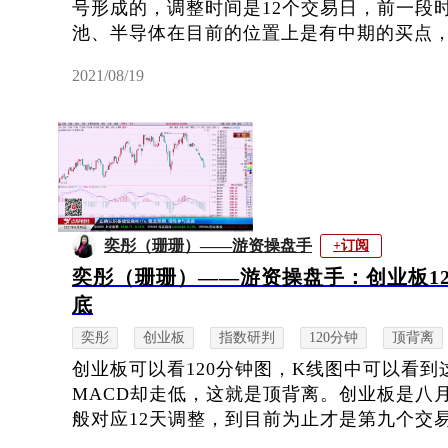
号形成的，调整时间是12个交易日，前一段
池、半导体在目前的位置上是有中期的买点，因
2021/08/19
奕彤（珊珊）——游资操盘手
+订阅
奕彤（珊珊）——游资操盘手：创业板1
底
奕彤
创业板
指数研判
120分钟
顶背离
创业板可以看120分钟图，K线图中可以看
MACD却走低，这就是顶背离。创业板是八
般对应12天调整，到目前为止才是第九个交易