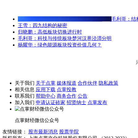
毛利哥：结
王雪：四九结构的秘密
归晓鹏：高低板块切换进行时
毛利哥：科技与传统板块楚河汉界泾渭分明
杨耀华：绿色能源板块投资价值几何？
关于我们
关于点掌
媒体报道
合作伙伴
隐私政策
相关信息
应用下载
点掌投教
联系我们
帮助中心
商务合作
公告
加入我们
申请认证砖家
招贤纳士
点掌发布
点掌财经微信公众号
友情链接：
股市最新消息
股票学院