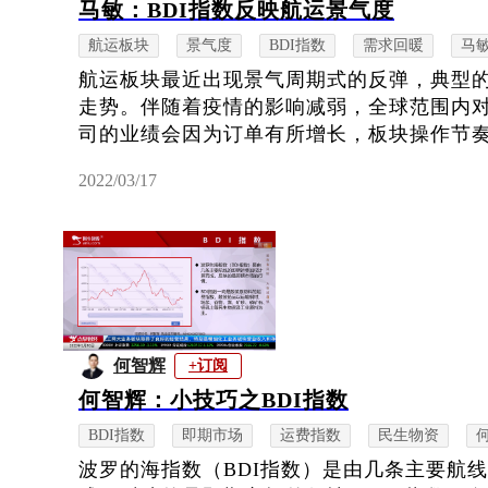
马敏：BDI指数反映航运景气度
航运板块
景气度
BDI指数
需求回暖
马
航运板块最近出现景气周期式的反弹，典型的
走势。伴随着疫情的影响减弱，全球范围内
司的业绩会因为订单有所增长，板块操作节奏
2022/03/17
何智辉
+订阅
何智辉：小技巧之BDI指数
BDI指数
即期市场
运费指数
民生物资
波罗的海指数（BDI指数）是由几条主要航