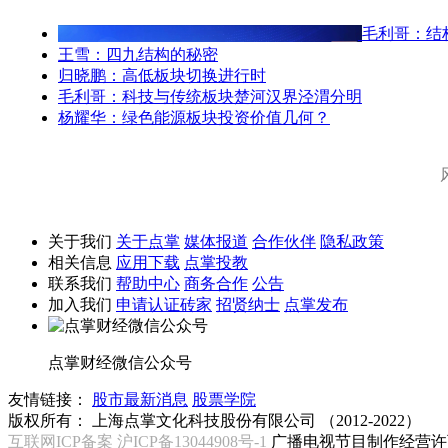
毛利哥：结
王雪：四九结构的秘密
归晓鹏：高低板块切换进行时
毛利哥：科技与传统板块楚河汉界泾渭分明
杨耀华：绿色能源板块投资价值几何？
关于我们
关于点掌
媒体报道
合作伙伴
隐私政策
相关信息
应用下载
点掌投教
联系我们
帮助中心
商务合作
公告
加入我们
申请认证砖家
招贤纳士
点掌发布
点掌财经微信公众号
友情链接：
股市最新消息
股票学院
版权所有：
上海点掌文化科技股份有限公司 （2012-2022）
互联网ICP备案 沪ICP备13044908号-1
广播电视节目制作经营许可