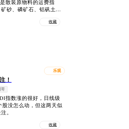
向是散装原物料的运费指
砂、磷矿石、铝矾土...
收藏
乐观
关注！
利哥
DI指数涨的很好，日线级
的个股没怎么动，但这两天似
关注。
收藏