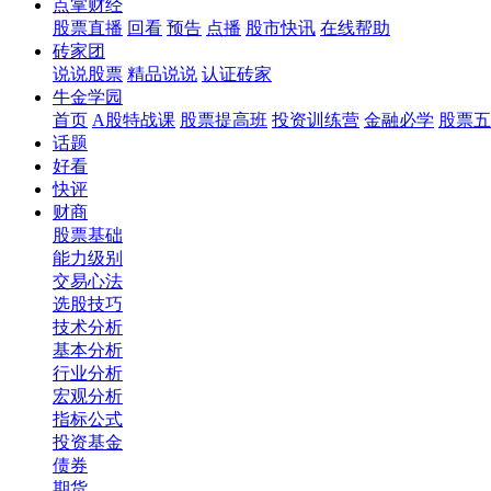
点掌财经
股票直播
回看
预告
点播
股市快讯
在线帮助
砖家团
说说股票
精品说说
认证砖家
牛金学园
首页
A股特战课
股票提高班
投资训练营
金融必学
股票五
话题
好看
快评
财商
股票基础
能力级别
交易心法
选股技巧
技术分析
基本分析
行业分析
宏观分析
指标公式
投资基金
债券
期货