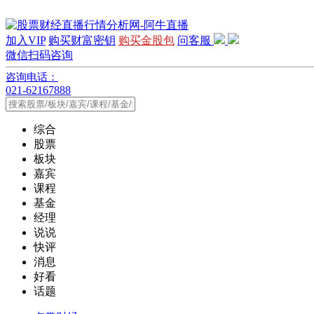
加入VIP
购买财富密钥
购买金股包
问客服
微信扫码咨询
咨询电话：
021-62167888
综合
股票
板块
嘉宾
课程
基金
经理
说说
快评
消息
好看
话题