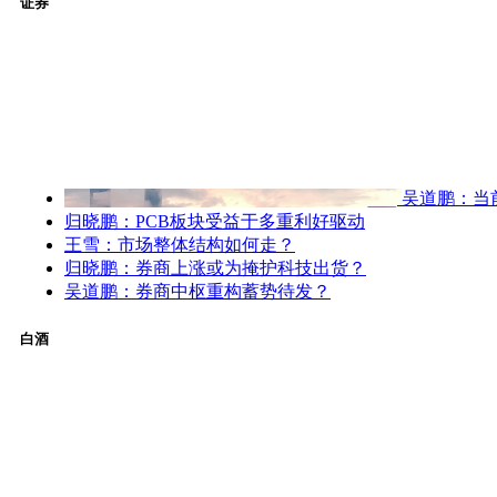
证券
吴道鹏：当
归晓鹏：PCB板块受益于多重利好驱动
王雪：市场整体结构如何走？
归晓鹏：券商上涨或为掩护科技出货？
吴道鹏：券商中枢重构蓄势待发？
白酒