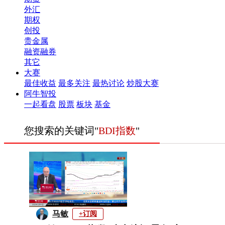
外汇
期权
创投
贵金属
融资融券
其它
大赛
最佳收益
最多关注
最热讨论
炒股大赛
阿牛智投
一起看盘
股票
板块
基金
您搜索的关键词"
BDI指数
"
马敏
+订阅