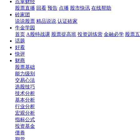
点掌财经
股票直播
回看
预告
点播
股市快讯
在线帮助
砖家团
说说股票
精品说说
认证砖家
牛金学园
首页
A股特战课
股票提高班
投资训练营
金融必学
股票五
话题
好看
快评
财商
股票基础
能力级别
交易心法
选股技巧
技术分析
基本分析
行业分析
宏观分析
指标公式
投资基金
债券
期货