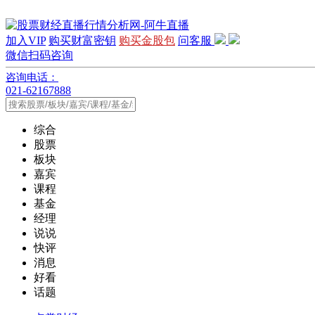
加入VIP
购买财富密钥
购买金股包
问客服
微信扫码咨询
咨询电话：
021-62167888
综合
股票
板块
嘉宾
课程
基金
经理
说说
快评
消息
好看
话题