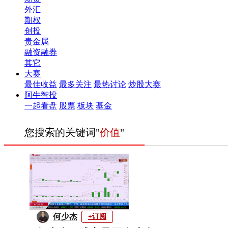
外汇
期权
创投
贵金属
融资融券
其它
大赛
最佳收益
最多关注
最热讨论
炒股大赛
阿牛智投
一起看盘
股票
板块
基金
您搜索的关键词"
价值
"
何少杰
+订阅