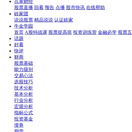
点掌财经
股票直播
回看
预告
点播
股市快讯
在线帮助
砖家团
说说股票
精品说说
认证砖家
牛金学园
首页
A股特战课
股票提高班
投资训练营
金融必学
股票五
话题
好看
快评
财商
股票基础
能力级别
交易心法
选股技巧
技术分析
基本分析
行业分析
宏观分析
指标公式
投资基金
债券
期货