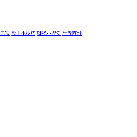
元课
股市小技巧
财经小课堂
牛券商城