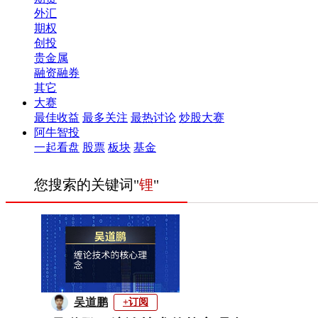
外汇
期权
创投
贵金属
融资融券
其它
大赛
最佳收益
最多关注
最热讨论
炒股大赛
阿牛智投
一起看盘
股票
板块
基金
您搜索的关键词"
锂
"
吴道鹏
+订阅