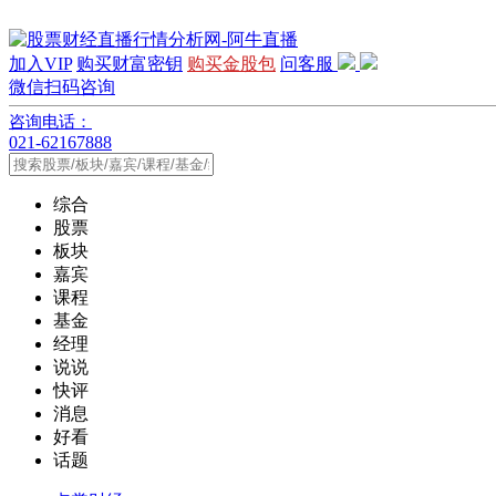
加入VIP
购买财富密钥
购买金股包
问客服
微信扫码咨询
咨询电话：
021-62167888
综合
股票
板块
嘉宾
课程
基金
经理
说说
快评
消息
好看
话题