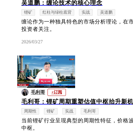
吴道鹏：缠论技术的核心理念
锂矿
红柱与绿柱底背
实战
吴道鹏
缠论作为一种独具特色的市场分析理论，在
投资者关注。
2026/03/27
毛利哥
+订阅
毛利哥：锂矿周期重塑估值中枢抬升新
周期性
锂矿
实战
毛利哥
当前锂矿行业呈现典型的周期性特征，价格
中枢。