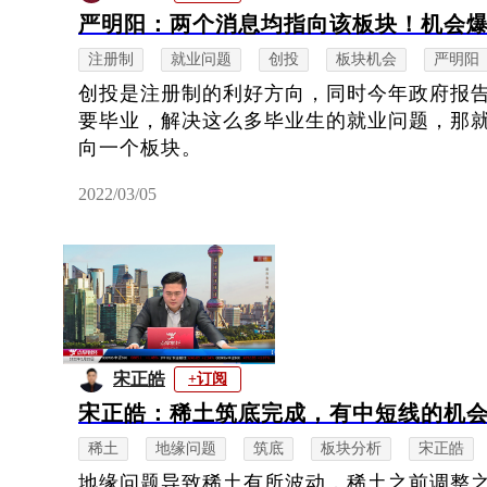
严明阳：两个消息均指向该板块！机会
注册制
就业问题
创投
板块机会
严明阳
创投是注册制的利好方向，同时今年政府报
要毕业，解决这么多毕业生的就业问题，那
向一个板块。
2022/03/05
宋正皓
+订阅
宋正皓：稀土筑底完成，有中短线的机
稀土
地缘问题
筑底
板块分析
宋正皓
地缘问题导致稀土有所波动，稀土之前调整