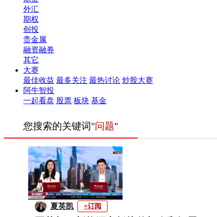
外汇
期权
创投
贵金属
融资融券
其它
大赛
最佳收益
最多关注
最热讨论
炒股大赛
阿牛智投
一起看盘
股票
板块
基金
您搜索的关键词"
问题
"
夏英凯
+订阅