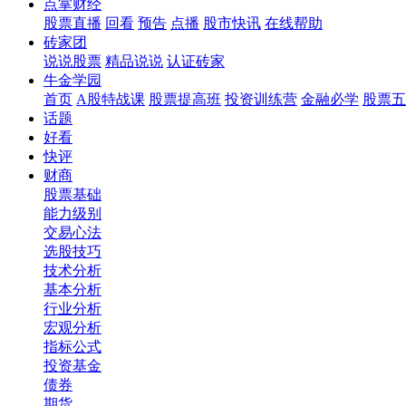
点掌财经
股票直播
回看
预告
点播
股市快讯
在线帮助
砖家团
说说股票
精品说说
认证砖家
牛金学园
首页
A股特战课
股票提高班
投资训练营
金融必学
股票五
话题
好看
快评
财商
股票基础
能力级别
交易心法
选股技巧
技术分析
基本分析
行业分析
宏观分析
指标公式
投资基金
债券
期货