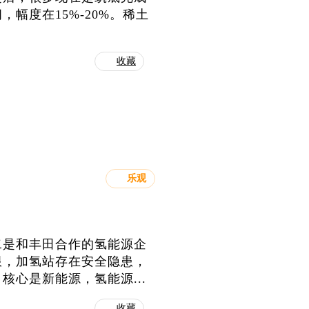
幅度在15%-20%。稀土
收藏
乐观
二是和丰田合作的氢能源企
限，加氢站存在安全隐患，
心是新能源，氢能源...
收藏