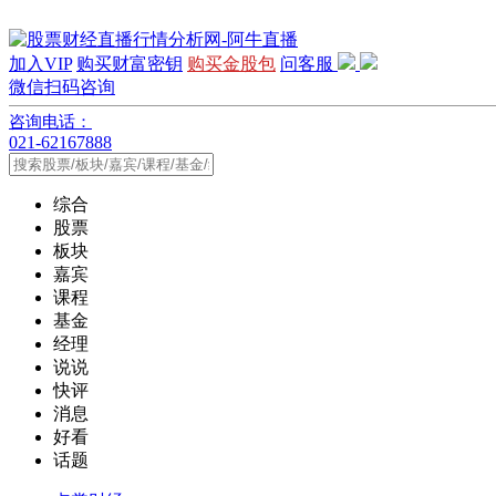
加入VIP
购买财富密钥
购买金股包
问客服
微信扫码咨询
咨询电话：
021-62167888
综合
股票
板块
嘉宾
课程
基金
经理
说说
快评
消息
好看
话题