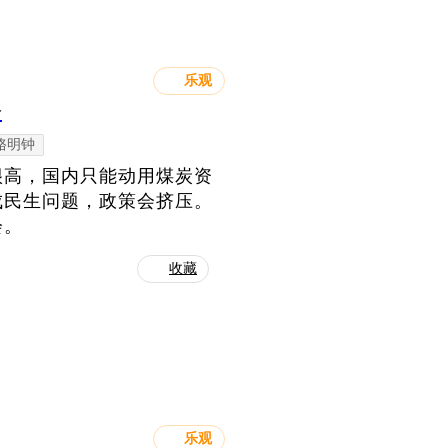
乐观
会
骆明钟
很高，国内只能动用煤炭资
成民生问题，政策会挤压。
会。
收藏
乐观