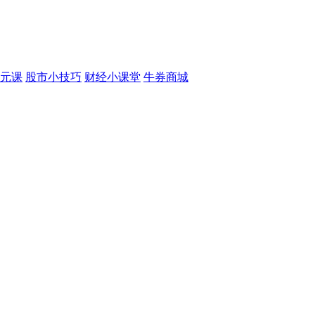
元课
股市小技巧
财经小课堂
牛券商城