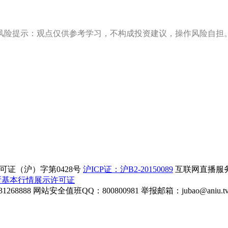
风险提示：观点仅供参考学习，不构成投资建议，操作风险自担
证（沪）字第0428号
沪ICP证：沪B2-20150089
互联网直播服务企
所基本行情展示许可证
268888
网站安全值班QQ：800800981
举报邮箱：
jubao@aniu.t