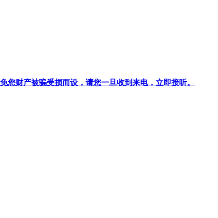
针对避免您财产被骗受损而设，请您一旦收到来电，立即接听。