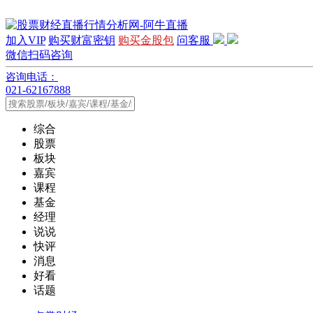
加入VIP
购买财富密钥
购买金股包
问客服
微信扫码咨询
咨询电话：
021-62167888
综合
股票
板块
嘉宾
课程
基金
经理
说说
快评
消息
好看
话题