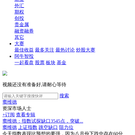
外汇
期权
创投
贵金属
融资融券
其它
大赛
最佳收益
最多关注
最热讨论
炒股大赛
阿牛智投
一起看盘
股票
板块
基金
视频还没有准备好,请耐心等待
搜索
窦维德
资深市场人士
+订阅
查看专辑
窦维德：指数试探缺口3545点，突破...
窦维德
上证指数
跳空缺口
阻力位
今天指数表现比预想的要强，因为八月份下跌中存在60分