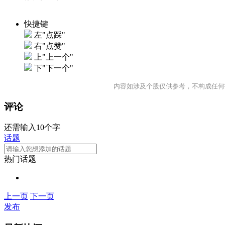
快捷键
左"点踩"
右"点赞"
上"上一个"
下"下一个"
内容如涉及个股仅供参考，不构成任何
评论
还需输入10个字
话题
热门话题
上一页
下一页
发布