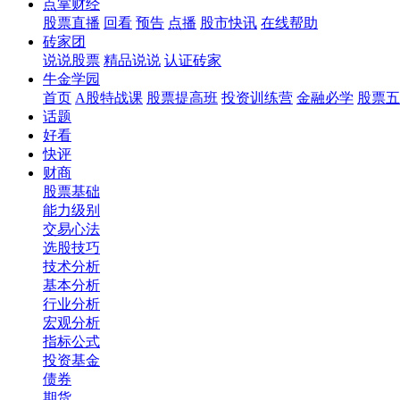
点掌财经
股票直播
回看
预告
点播
股市快讯
在线帮助
砖家团
说说股票
精品说说
认证砖家
牛金学园
首页
A股特战课
股票提高班
投资训练营
金融必学
股票五
话题
好看
快评
财商
股票基础
能力级别
交易心法
选股技巧
技术分析
基本分析
行业分析
宏观分析
指标公式
投资基金
债券
期货