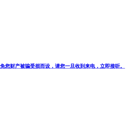
针对避免您财产被骗受损而设，请您一旦收到来电，立即接听。