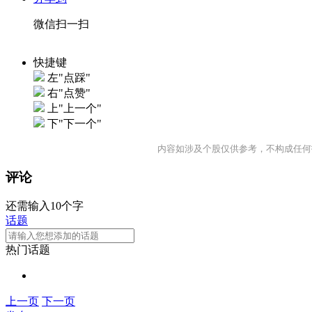
微信扫一扫
快捷键
左"点踩"
右"点赞"
上"上一个"
下"下一个"
内容如涉及个股仅供参考，不构成任何
评论
还需输入10个字
话题
热门话题
上一页
下一页