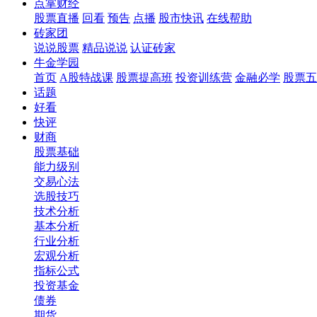
点掌财经
股票直播
回看
预告
点播
股市快讯
在线帮助
砖家团
说说股票
精品说说
认证砖家
牛金学园
首页
A股特战课
股票提高班
投资训练营
金融必学
股票五
话题
好看
快评
财商
股票基础
能力级别
交易心法
选股技巧
技术分析
基本分析
行业分析
宏观分析
指标公式
投资基金
债券
期货