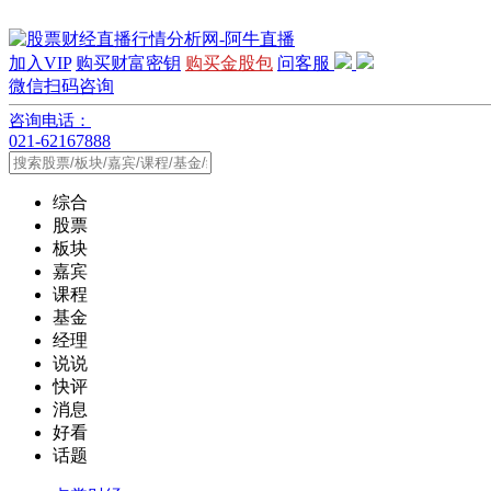
加入VIP
购买财富密钥
购买金股包
问客服
微信扫码咨询
咨询电话：
021-62167888
综合
股票
板块
嘉宾
课程
基金
经理
说说
快评
消息
好看
话题