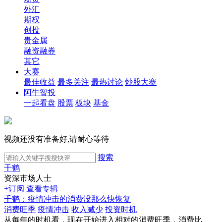
外汇
期权
创投
贵金属
融资融券
其它
大赛
最佳收益
最多关注
最热讨论
炒股大赛
阿牛智投
一起看盘
股票
板块
基金
视频还没有准备好,请耐心等待
搜索
千鹤
资深市场人士
+订阅
查看专辑
千鹤：疫情冲击的消费没那么快恢复
消费旺季
疫情冲击
收入减少
投资时机
从每年的时机看，现在开始进入相对的消费旺季，消费比