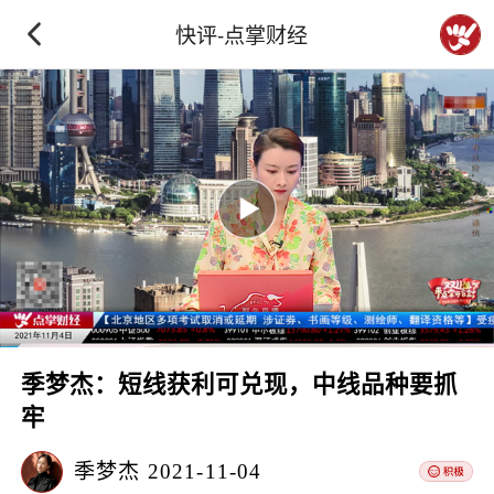
快评-点掌财经
季梦杰：短线获利可兑现，中线品种要抓
牢
季梦杰
2021-11-04