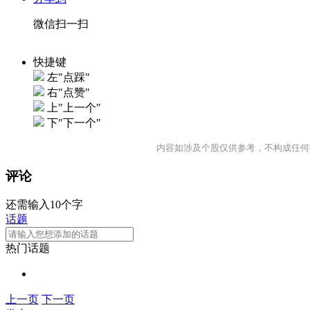
微信扫一扫
快捷键
左"点踩"
右"点赞"
上"上一个"
下"下一个"
内容如涉及个股仅供参考，不构成任何
评论
还需输入10个字
话题
热门话题
上一页
下一页