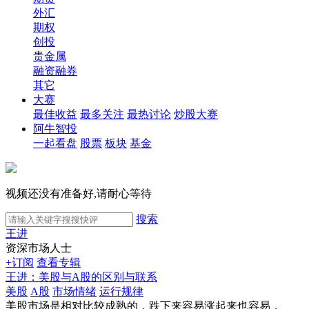
外汇
期权
创投
贵金属
融资融券
其它
大赛
最佳收益
最多关注
最热讨论
炒股大赛
阿牛智投
一起看盘
股票
板块
基金
视频还没有准备好,请耐心等待
搜索
王进
资深市场人士
+订阅
查看专辑
王进：美股与A股的区别与联系
美股
A股
市场情绪
运行规律
美股市场是相对比较成熟的，跌下来容易涨起来也容易，