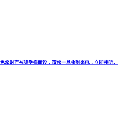
针对避免您财产被骗受损而设，请您一旦收到来电，立即接听。