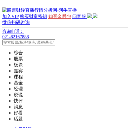
加入VIP
购买财富密钥
购买金股包
问客服
微信扫码咨询
咨询电话：
021-62167888
综合
股票
板块
嘉宾
课程
基金
经理
说说
快评
消息
好看
话题