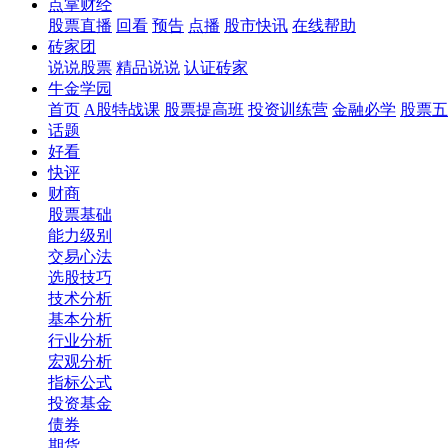
点掌财经
股票直播
回看
预告
点播
股市快讯
在线帮助
砖家团
说说股票
精品说说
认证砖家
牛金学园
首页
A股特战课
股票提高班
投资训练营
金融必学
股票五
话题
好看
快评
财商
股票基础
能力级别
交易心法
选股技巧
技术分析
基本分析
行业分析
宏观分析
指标公式
投资基金
债券
期货