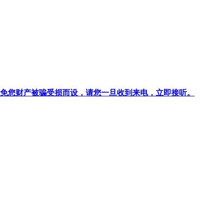
针对避免您财产被骗受损而设，请您一旦收到来电，立即接听。