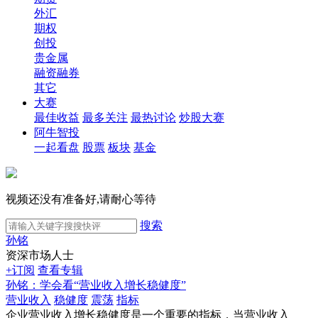
外汇
期权
创投
贵金属
融资融券
其它
大赛
最佳收益
最多关注
最热讨论
炒股大赛
阿牛智投
一起看盘
股票
板块
基金
视频还没有准备好,请耐心等待
搜索
孙铭
资深市场人士
+订阅
查看专辑
孙铭：学会看“营业收入增长稳健度”
营业收入
稳健度
震荡
指标
企业营业收入增长稳健度是一个重要的指标，当营业收入