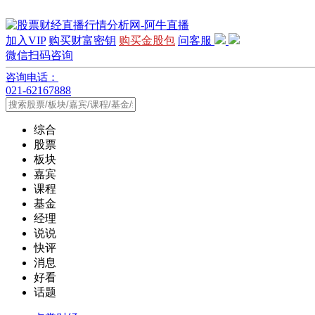
加入VIP
购买财富密钥
购买金股包
问客服
微信扫码咨询
咨询电话：
021-62167888
综合
股票
板块
嘉宾
课程
基金
经理
说说
快评
消息
好看
话题