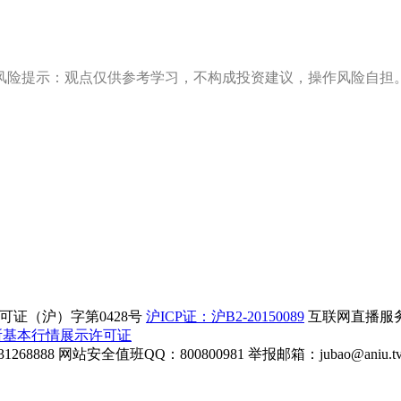
风险提示：观点仅供参考学习，不构成投资建议，操作风险自担
证（沪）字第0428号
沪ICP证：沪B2-20150089
互联网直播服务企
所基本行情展示许可证
268888
网站安全值班QQ：800800981
举报邮箱：
jubao@aniu.t