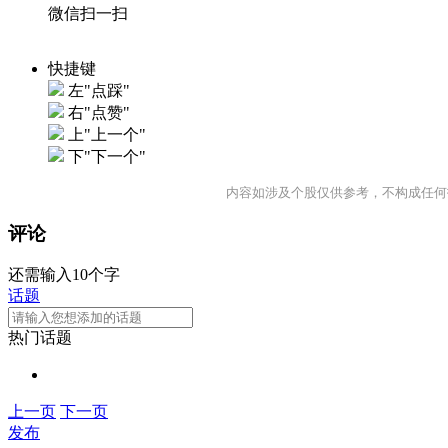
微信扫一扫
快捷键
左"点踩"
右"点赞"
上"上一个"
下"下一个"
内容如涉及个股仅供参考，不构成任何
评论
还需输入10个字
话题
热门话题
上一页
下一页
发布