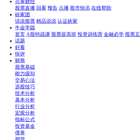
点掌财经
股票直播
回看
预告
点播
股市快讯
在线帮助
砖家团
说说股票
精品说说
认证砖家
牛金学园
首页
A股特战课
股票提高班
投资训练营
金融必学
股票五
话题
好看
快评
财商
股票基础
能力级别
交易心法
选股技巧
技术分析
基本分析
行业分析
宏观分析
指标公式
投资基金
债券
期货