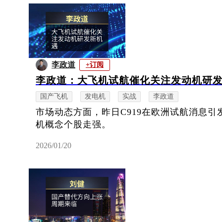
李政道
+订阅
李政道：大飞机试航催化关注发动机研
国产飞机
发电机
实战
李政道
市场动态方面，昨日C919在欧洲试航消息
机概念个股走强。
2026/01/20