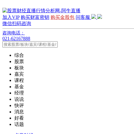
加入VIP
购买财富密钥
购买金股包
问客服
微信扫码咨询
咨询电话：
021-62167888
综合
股票
板块
嘉宾
课程
基金
经理
说说
快评
消息
好看
话题