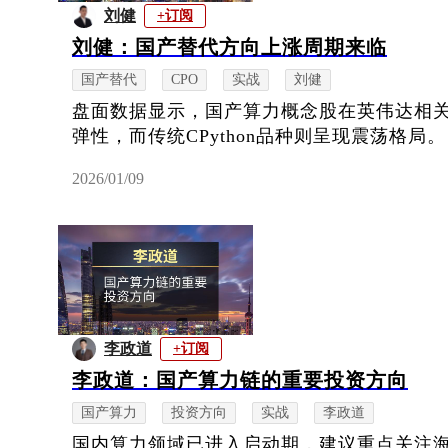
刘健
+订阅
刘健：国产替代方向上涨周期来临
国产替代
CPO
实战
刘健
盘面数据显示，国产算力概念股在英伟达相
弹性，而传统CPython品种则呈现震荡格局。
2026/01/09
李政道
+订阅
李政道：国产算力链的重要投资方向
国产算力
投资方向
实战
李政道
国内算力领域已进入启动期，建议重点关注