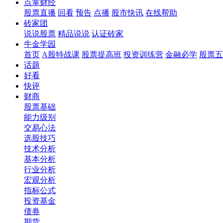
点掌财经
股票直播
回看
预告
点播
股市快讯
在线帮助
砖家团
说说股票
精品说说
认证砖家
牛金学园
首页
A股特战课
股票提高班
投资训练营
金融必学
股票五
话题
好看
快评
财商
股票基础
能力级别
交易心法
选股技巧
技术分析
基本分析
行业分析
宏观分析
指标公式
投资基金
债券
期货