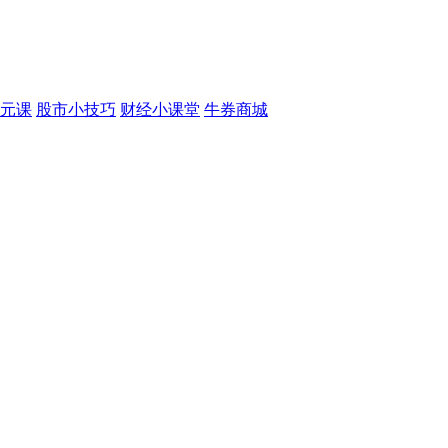
元课
股市小技巧
财经小课堂
牛券商城