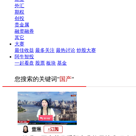
外汇
期权
创投
贵金属
融资融券
其它
大赛
最佳收益
最多关注
最热讨论
炒股大赛
阿牛智投
一起看盘
股票
板块
基金
您搜索的关键词"
国产
"
曾琳
+订阅