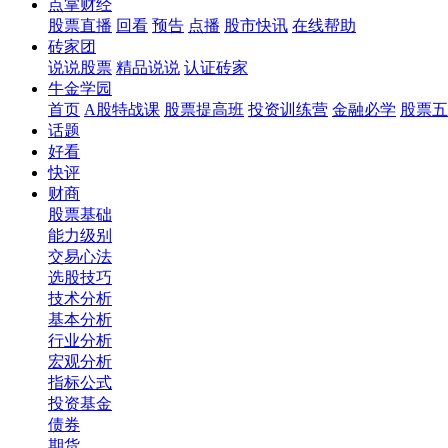
点掌财经
股票直播
回看
预告
点播
股市快讯
在线帮助
砖家团
说说股票
精品说说
认证砖家
牛金学园
首页
A股特战课
股票提高班
投资训练营
金融必学
股票五
话题
好看
快评
财商
股票基础
能力级别
交易心法
选股技巧
技术分析
基本分析
行业分析
宏观分析
指标公式
投资基金
债券
期货