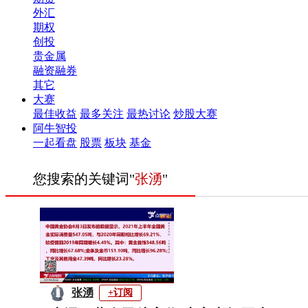
外汇
期权
创投
贵金属
融资融券
其它
大赛
最佳收益
最多关注
最热讨论
炒股大赛
阿牛智投
一起看盘
股票
板块
基金
您搜索的关键词"
张湧
"
张湧
+订阅