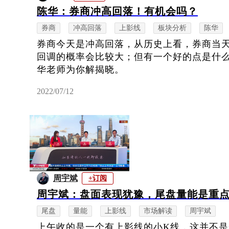
陈华：券商冲高回落！有机会吗？
券商
冲高回落
上影线
板块分析
陈华
券商今天是冲高回落，从历史上看，券商当
回调的概率会比较大；但有一个好的点是什
华老师为你解揭晓。
2022/07/12
周宇斌
+订阅
周宇斌：盘面表现犹豫，尾盘量能是重
尾盘
量能
上影线
市场解读
周宇斌
上午收的是一个有上影线的小K线，这并不