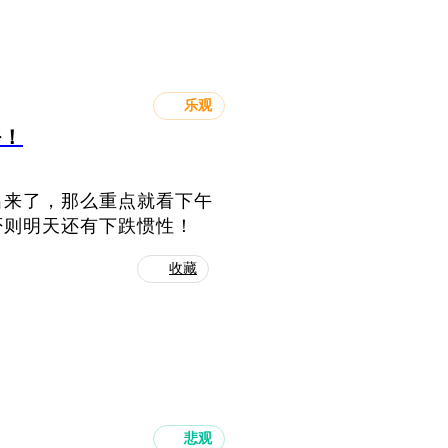
乐观
好！
出来了，那么重点就看下午
否则明天还有下跌惯性！
收藏
悲观