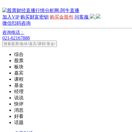
加入VIP
购买财富密钥
购买金股包
问客服
微信扫码咨询
咨询电话：
021-62167888
综合
股票
板块
嘉宾
课程
基金
经理
说说
快评
消息
好看
话题