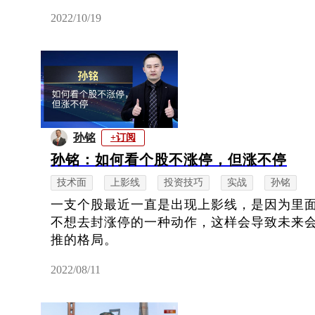
2022/10/19
孙铭
+订阅
孙铭：如何看个股不涨停，但涨不停
技术面
上影线
投资技巧
实战
孙铭
一支个股最近一直是出现上影线，是因为里
不想去封涨停的一种动作，这样会导致未来
推的格局。
2022/08/11