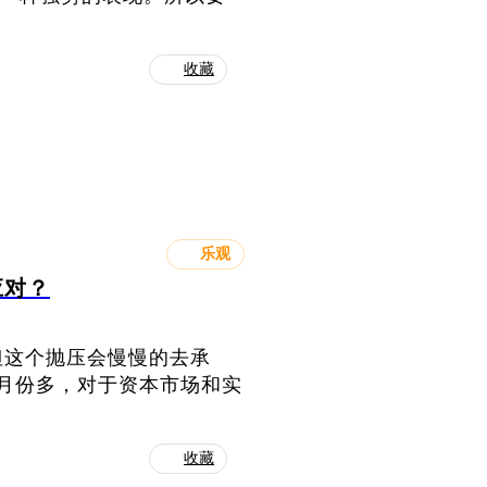
收藏
乐观
应对？
但这个抛压会慢慢的去承
月份多，对于资本市场和实
。
收藏