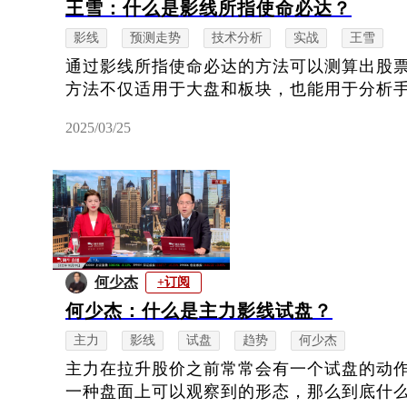
王雪：什么是影线所指使命必达？
影线
预测走势
技术分析
实战
王雪
通过影线所指使命必达的方法可以测算出股
方法不仅适用于大盘和板块，也能用于分析
2025/03/25
何少杰
+订阅
何少杰：什么是主力影线试盘？
主力
影线
试盘
趋势
何少杰
主力在拉升股价之前常常会有一个试盘的动
一种盘面上可以观察到的形态，那么到底什