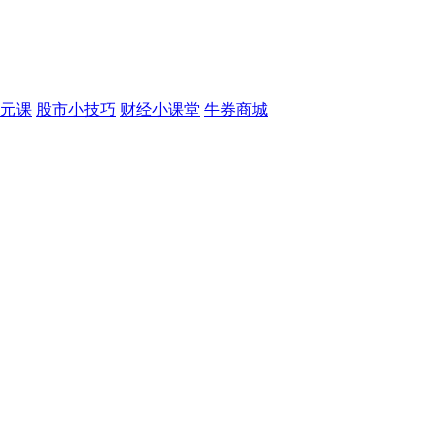
元课
股市小技巧
财经小课堂
牛券商城