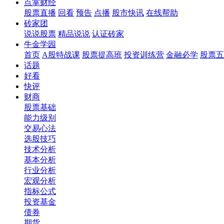
点掌财经
股票直播
回看
预告
点播
股市快讯
在线帮助
砖家团
说说股票
精品说说
认证砖家
牛金学园
首页
A股特战课
股票提高班
投资训练营
金融必学
股票五
话题
好看
快评
财商
股票基础
能力级别
交易心法
选股技巧
技术分析
基本分析
行业分析
宏观分析
指标公式
投资基金
债券
期货