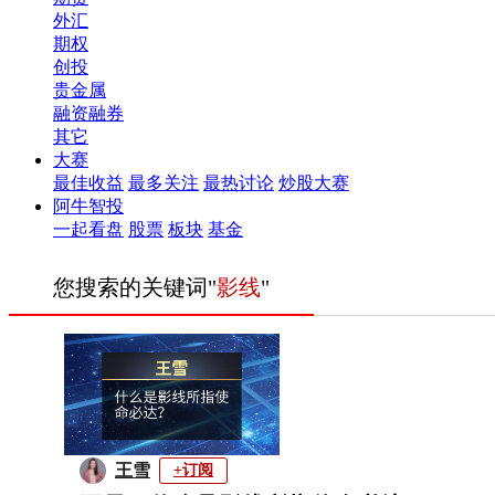
外汇
期权
创投
贵金属
融资融券
其它
大赛
最佳收益
最多关注
最热讨论
炒股大赛
阿牛智投
一起看盘
股票
板块
基金
您搜索的关键词"
影线
"
王雪
+订阅