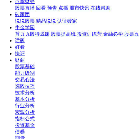
点掌财经
股票直播
回看
预告
点播
股市快讯
在线帮助
砖家团
说说股票
精品说说
认证砖家
牛金学园
首页
A股特战课
股票提高班
投资训练营
金融必学
股票五
话题
好看
快评
财商
股票基础
能力级别
交易心法
选股技巧
技术分析
基本分析
行业分析
宏观分析
指标公式
投资基金
债券
期货