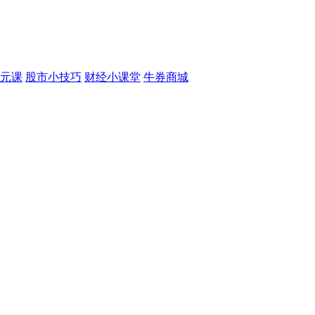
元课
股市小技巧
财经小课堂
牛券商城