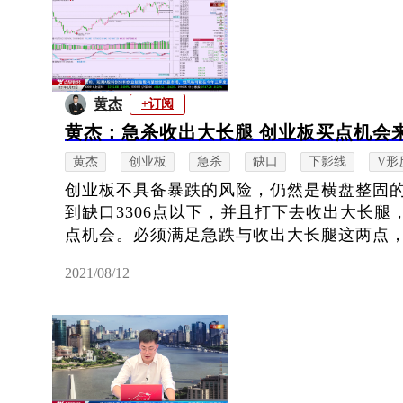
黄杰
+订阅
黄杰：急杀收出大长腿 创业板买点机会
黄杰
创业板
急杀
缺口
下影线
V形
创业板不具备暴跌的风险，仍然是横盘整固
到缺口3306点以下，并且打下去收出大长
点机会。必须满足急跌与收出大长腿这两点，因
2021/08/12