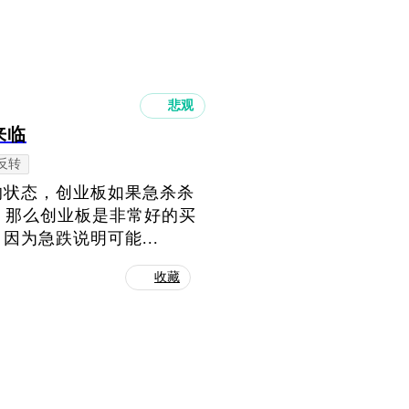
悲观
来临
反转
的状态，创业板如果急杀杀
腿，那么创业板是非常好的买
为急跌说明可能...
收藏