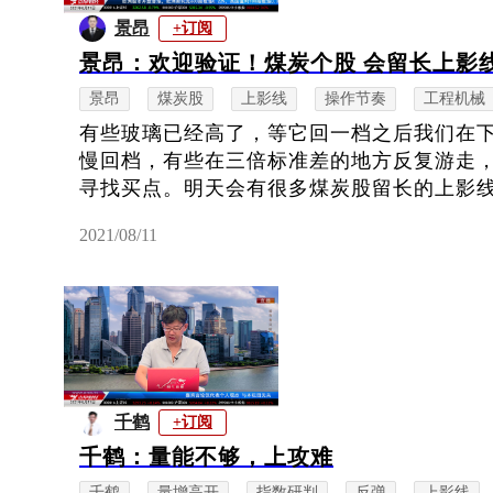
景昂
+订阅
景昂：欢迎验证！煤炭个股 会留长上影
景昂
煤炭股
上影线
操作节奏
工程机械
有些玻璃已经高了，等它回一档之后我们在
慢回档，有些在三倍标准差的地方反复游走
寻找买点。明天会有很多煤炭股留长的上影线，
2021/08/11
千鹤
+订阅
千鹤：量能不够，上攻难
千鹤
量增高开
指数研判
反弹
上影线