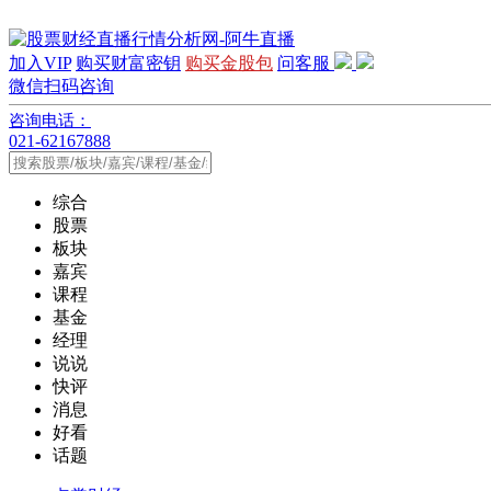
加入VIP
购买财富密钥
购买金股包
问客服
微信扫码咨询
咨询电话：
021-62167888
综合
股票
板块
嘉宾
课程
基金
经理
说说
快评
消息
好看
话题