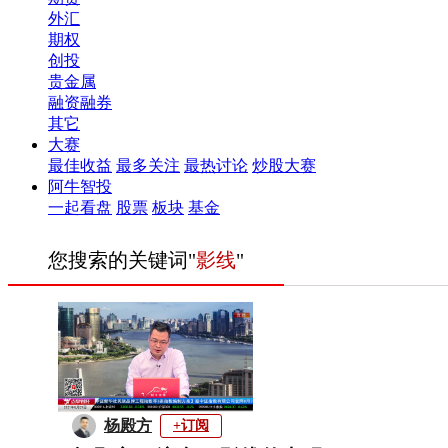
外汇
期权
创投
贵金属
融资融券
其它
大赛
最佳收益
最多关注
最热讨论
炒股大赛
阿牛智投
一起看盘
股票
板块
基金
您搜索的关键词"
影线
"
杨殿方
+订阅