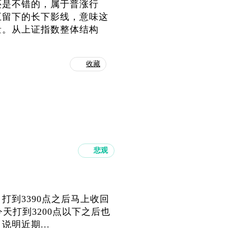
还是不错的，属于普涨行
五留下的长下影线，意味这
量。从上证指数整体结构
收藏
悲观
打到3390点之后马上收回
天打到3200点以下之后也
明近期...