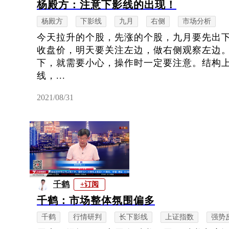
杨殿方：注意下影线的出现！
杨殿方
下影线
九月
右侧
市场分析
今天拉升的个股，先涨的个股，九月要先出
收盘价，明天要关注左边，做右侧观察左边
下，就需要小心，操作时一定要注意。结构
线，...
2021/08/31
千鹤
+订阅
千鹤：市场整体氛围偏多
千鹤
行情研判
长下影线
上证指数
强势