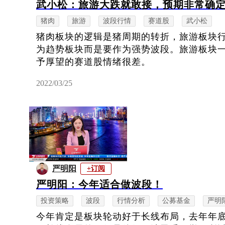
武小松：旅游大跌就敢接，预期非常确
猪肉
旅游
波段行情
赛道股
武小松
猪肉板块的逻辑是猪周期的转折，旅游板块
为趋势板块而是要作为强势波段。旅游板块
予厚望的赛道股情绪很差。
2022/03/25
严明阳
+订阅
严明阳：今年适合做波段！
投资策略
波段
行情分析
公募基金
严明
今年肯定是板块轮动好于长线布局，去年年