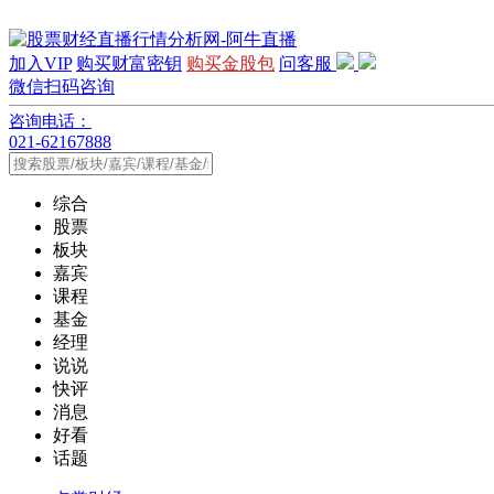
加入VIP
购买财富密钥
购买金股包
问客服
微信扫码咨询
咨询电话：
021-62167888
综合
股票
板块
嘉宾
课程
基金
经理
说说
快评
消息
好看
话题