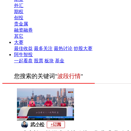
外汇
期权
创投
贵金属
融资融券
其它
大赛
最佳收益
最多关注
最热讨论
炒股大赛
阿牛智投
一起看盘
股票
板块
基金
您搜索的关键词"
波段行情
"
武小松
+订阅