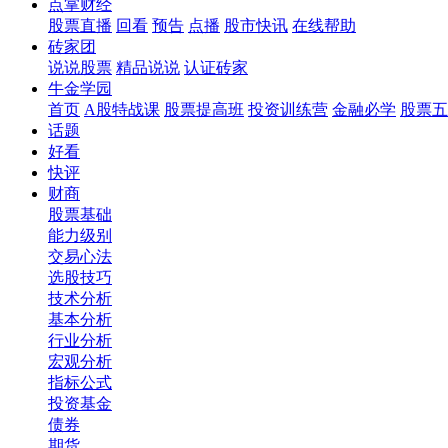
点掌财经
股票直播
回看
预告
点播
股市快讯
在线帮助
砖家团
说说股票
精品说说
认证砖家
牛金学园
首页
A股特战课
股票提高班
投资训练营
金融必学
股票五
话题
好看
快评
财商
股票基础
能力级别
交易心法
选股技巧
技术分析
基本分析
行业分析
宏观分析
指标公式
投资基金
债券
期货