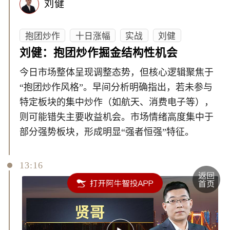
刘健
抱团炒作
十日涨幅
实战
刘健
刘健：抱团炒作掘金结构性机会
今日市场整体呈现调整态势，但核心逻辑聚焦于
“抱团炒作风格”。早间分析明确指出，若未参与
特定板块的集中炒作（如航天、消费电子等），
则可能错失主要收益机会。市场情绪高度集中于
部分强势板块，形成明显“强者恒强”特征。
13:16