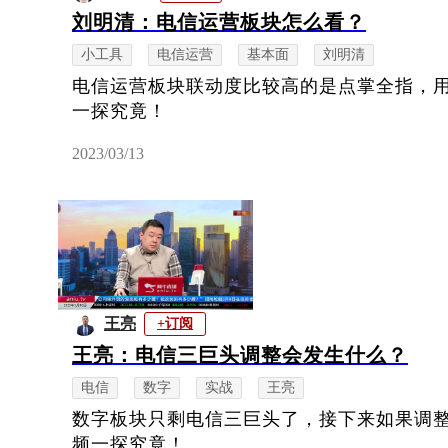
刘明清：电信运营板块怎么看？
小工具
电信运营
基本面
刘明清
电信运营板块联动度比较高的是点掌全指，
一探究竟！
2023/03/13
王亮
+订阅
王亮：电信三巨头调整会发生什么？
电信
数字
实战
王亮
数字板块只剩电信三巨头了，接下来如果调
频一探究竟！