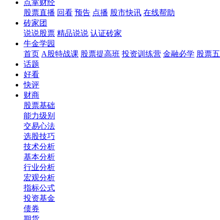
点掌财经
股票直播
回看
预告
点播
股市快讯
在线帮助
砖家团
说说股票
精品说说
认证砖家
牛金学园
首页
A股特战课
股票提高班
投资训练营
金融必学
股票五
话题
好看
快评
财商
股票基础
能力级别
交易心法
选股技巧
技术分析
基本分析
行业分析
宏观分析
指标公式
投资基金
债券
期货