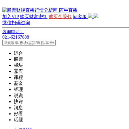
加入VIP
购买财富密钥
购买金股包
问客服
微信扫码咨询
咨询电话：
021-62167888
综合
股票
板块
嘉宾
课程
基金
经理
说说
快评
消息
好看
话题