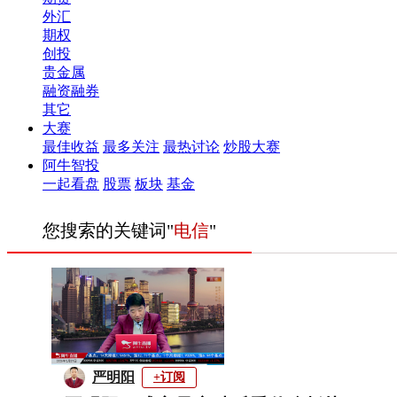
外汇
期权
创投
贵金属
融资融券
其它
大赛
最佳收益
最多关注
最热讨论
炒股大赛
阿牛智投
一起看盘
股票
板块
基金
您搜索的关键词"
电信
"
严明阳
+订阅