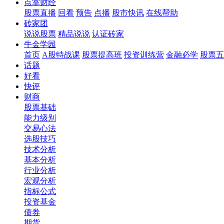
点掌财经
股票直播
回看
预告
点播
股市快讯
在线帮助
砖家团
说说股票
精品说说
认证砖家
牛金学园
首页
A股特战课
股票提高班
投资训练营
金融必学
股票五
话题
好看
快评
财商
股票基础
能力级别
交易心法
选股技巧
技术分析
基本分析
行业分析
宏观分析
指标公式
投资基金
债券
期货