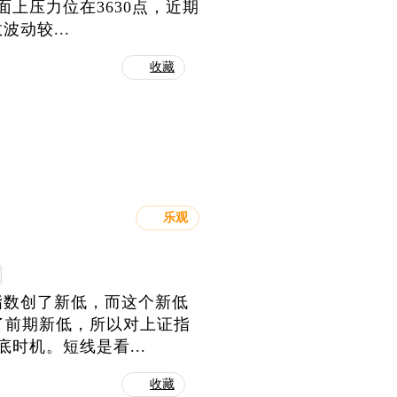
面上压力位在3630点，近期
动较...
收藏
乐观
指数创了新低，而这个新低
创了前期新低，所以对上证指
时机。短线是看...
收藏