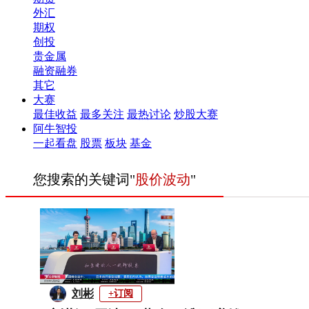
外汇
期权
创投
贵金属
融资融券
其它
大赛
最佳收益
最多关注
最热讨论
炒股大赛
阿牛智投
一起看盘
股票
板块
基金
您搜索的关键词"
股价波动
"
刘彬
+订阅