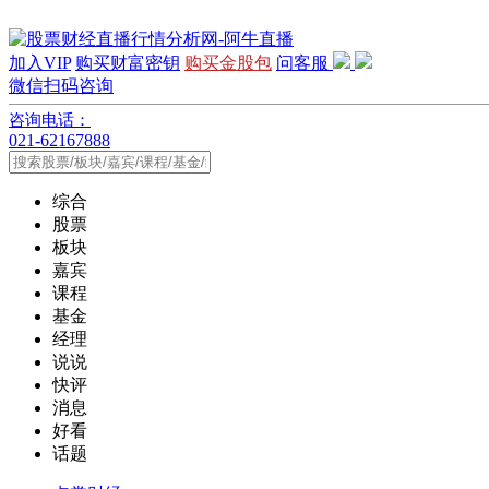
加入VIP
购买财富密钥
购买金股包
问客服
微信扫码咨询
咨询电话：
021-62167888
综合
股票
板块
嘉宾
课程
基金
经理
说说
快评
消息
好看
话题