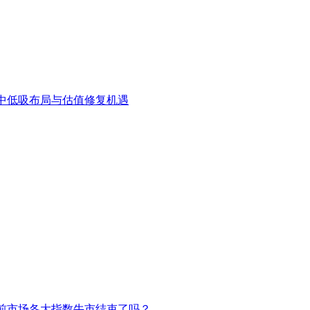
中低吸布局与估值修复机遇
前市场各大指数牛市结束了吗？