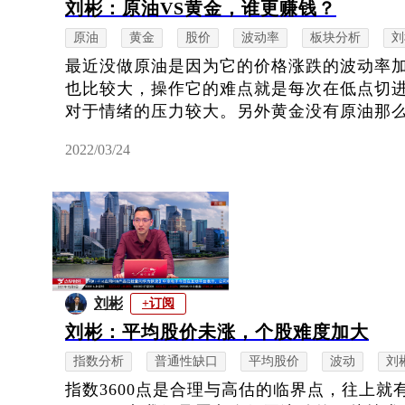
刘彬：原油VS黄金，谁更赚钱？
原油
黄金
股价
波动率
板块分析
刘
最近没做原油是因为它的价格涨跌的波动率
也比较大，操作它的难点就是每次在低点切
对于情绪的压力较大。另外黄金没有原油那么强
2022/03/24
刘彬
+订阅
刘彬：平均股价未涨，个股难度加大
指数分析
普通性缺口
平均股价
波动
刘
指数3600点是合理与高估的临界点，往上就