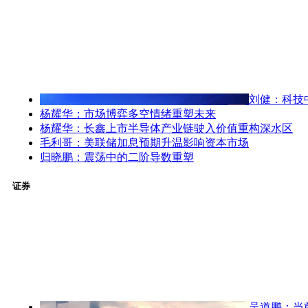
刘健：科技
杨耀华：市场博弈多空情绪重塑未来
杨耀华：长鑫上市半导体产业链驶入价值重构深水区
毛利哥：美联储加息预期升温影响资本市场
归晓鹏：震荡中的二阶导数重塑
证券
吴道鹏：当