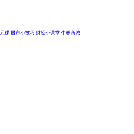
元课
股市小技巧
财经小课堂
牛券商城