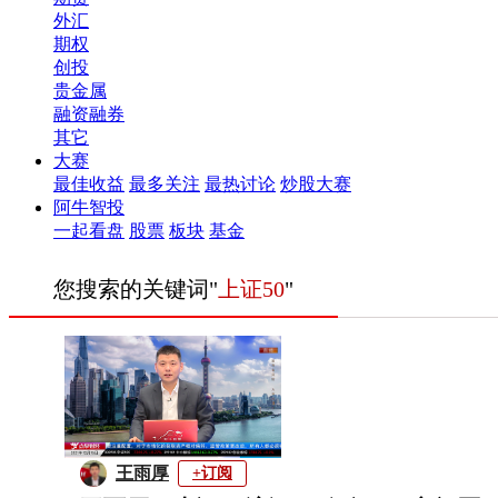
外汇
期权
创投
贵金属
融资融券
其它
大赛
最佳收益
最多关注
最热讨论
炒股大赛
阿牛智投
一起看盘
股票
板块
基金
您搜索的关键词"
上证50
"
王雨厚
+订阅