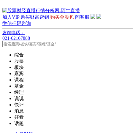
加入VIP
购买财富密钥
购买金股包
问客服
微信扫码咨询
咨询电话：
021-62167888
综合
股票
板块
嘉宾
课程
基金
经理
说说
快评
消息
好看
话题