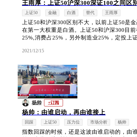
王雨厚：上证50沪深300深证100之间区
上证50
金融
白酒
替代
王雨厚
上证50和沪深300区别不大，以前上证50
在第一大权重是白酒。上证50和沪深300目
25%,消费占25%，另外制造业25%，定投上证50
2021/12/15
杨帅
+订阅
杨帅：由谁启动，再由谁接上
回踩
上证50
压力位
市场分析
杨帅
指数回踩的时候，还是这波由谁启动的，由