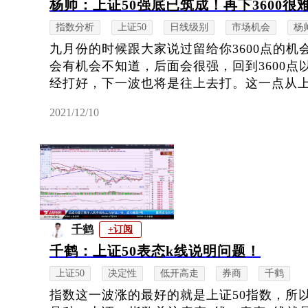
杨帅：上证50强底已筑成！再下3600很
指数分析
上证50
日线级别
市场机会
杨
九月份的时候跟大家说过留给你3600点的
会有机会不知道，后面会很强，回到3600点
经打好，下一波也将是往上去打。这一点从上证
2021/12/10
千鹤
+订阅
千鹤：上证50表态k线说明问题！
上证50
决定性
低开高走
券商
千鹤
指数这一波涨的最好的就是上证50指数，所