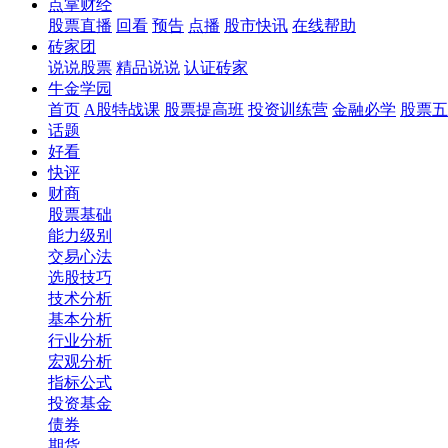
点掌财经
股票直播
回看
预告
点播
股市快讯
在线帮助
砖家团
说说股票
精品说说
认证砖家
牛金学园
首页
A股特战课
股票提高班
投资训练营
金融必学
股票五
话题
好看
快评
财商
股票基础
能力级别
交易心法
选股技巧
技术分析
基本分析
行业分析
宏观分析
指标公式
投资基金
债券
期货