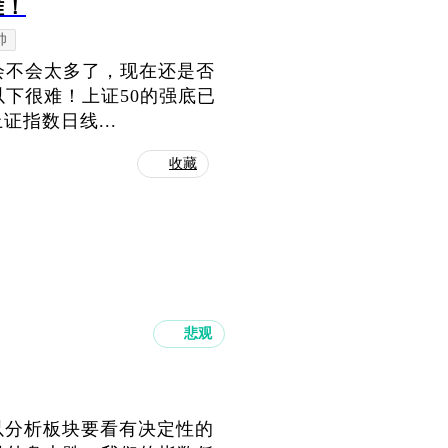
难！
帅
机会不会太多了，现在还是否
以下很难！上证50的强底已
指数日线...
收藏
悲观
以分析板块要看有决定性的