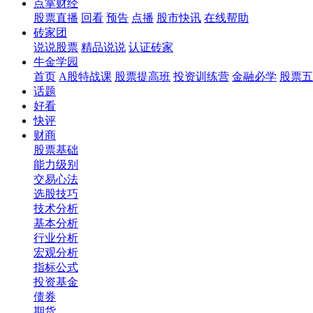
点掌财经
股票直播
回看
预告
点播
股市快讯
在线帮助
砖家团
说说股票
精品说说
认证砖家
牛金学园
首页
A股特战课
股票提高班
投资训练营
金融必学
股票五
话题
好看
快评
财商
股票基础
能力级别
交易心法
选股技巧
技术分析
基本分析
行业分析
宏观分析
指标公式
投资基金
债券
期货