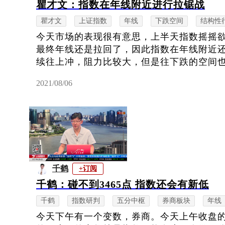
瞿才文：指数在年线附近进行拉锯战
瞿才文
上证指数
年线
下跌空间
结构性
今天市场的表现很有意思，上半天指数摇摇
最终年线还是拉回了，因此指数在年线附近
续往上冲，阻力比较大，但是往下跌的空间也是
2021/08/06
千鹤
+订阅
千鹤：碰不到3465点 指数还会有新低
千鹤
指数研判
五分中枢
券商板块
年线
今天下午有一个变数，券商。今天上午收盘