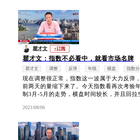
瞿才文
+订阅
瞿才文：指数不必看中，就看市场名牌
瞿才文
调整
反弹
年线
横盘
指数分
现在调整很正常，指数这一波属于大力反弹，
前两天的量缩下来了。今天指数看再次考验
制3月-5月的走势，横盘时间较长，并且回拉空
2021/08/06