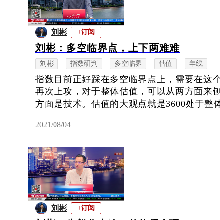
刘彬
+订阅
刘彬：多空临界点，上下两难难
刘彬
指数研判
多空临界
估值
年线
指数目前正好踩在多空临界点上，需要在这
再次上攻，对于整体估值，可以从两方面来
方面是技术。估值的大观点就是3600处于整体
2021/08/04
刘彬
+订阅