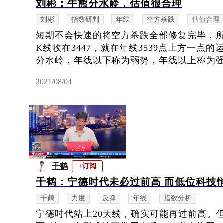
刘彬：牛熊分水岭，估值很合理
刘彬
指数研判
年线
空方杀跌
估值合理
短期不会快速的将空方杀跌全部修复完毕，
K线收在3447，就在年线3539点上方一点
分水岭，年线以下称为弱势，年线以上称为强势
2021/08/04
千鹤
+订阅
千鹤：宁德时代未必过前高 而低位科技
千鹤
力度
反弹
年线
指数分析
宁德时代站上20天线，确实可能再过前高。