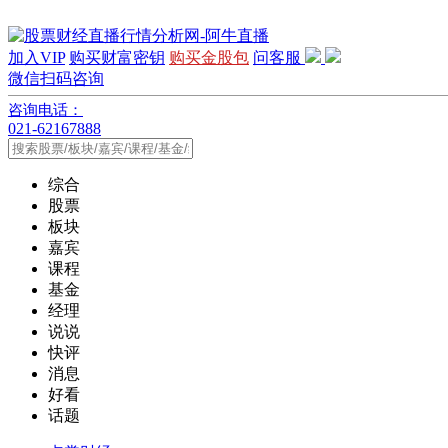
加入VIP
购买财富密钥
购买金股包
问客服
微信扫码咨询
咨询电话：
021-62167888
综合
股票
板块
嘉宾
课程
基金
经理
说说
快评
消息
好看
话题