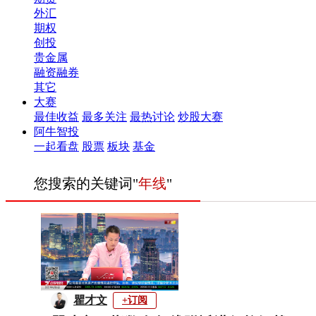
外汇
期权
创投
贵金属
融资融券
其它
大赛
最佳收益
最多关注
最热讨论
炒股大赛
阿牛智投
一起看盘
股票
板块
基金
您搜索的关键词"
年线
"
瞿才文
+订阅