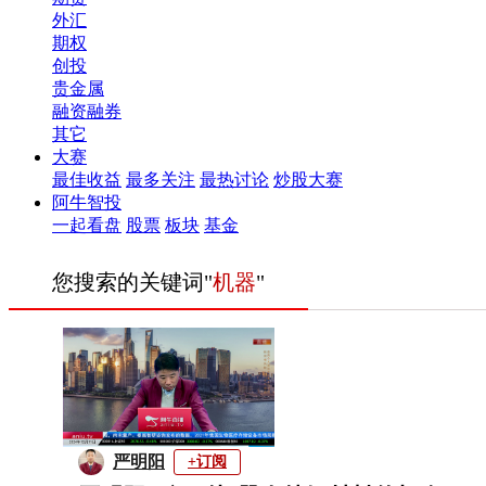
外汇
期权
创投
贵金属
融资融券
其它
大赛
最佳收益
最多关注
最热讨论
炒股大赛
阿牛智投
一起看盘
股票
板块
基金
您搜索的关键词"
机器
"
严明阳
+订阅