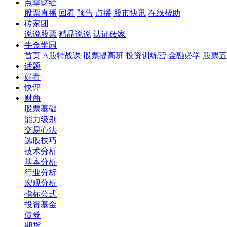
点掌财经
股票直播
回看
预告
点播
股市快讯
在线帮助
砖家团
说说股票
精品说说
认证砖家
牛金学园
首页
A股特战课
股票提高班
投资训练营
金融必学
股票五
话题
好看
快评
财商
股票基础
能力级别
交易心法
选股技巧
技术分析
基本分析
行业分析
宏观分析
指标公式
投资基金
债券
期货