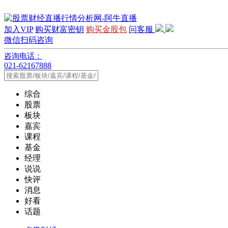
加入VIP
购买财富密钥
购买金股包
问客服
微信扫码咨询
咨询电话：
021-62167888
综合
股票
板块
嘉宾
课程
基金
经理
说说
快评
消息
好看
话题