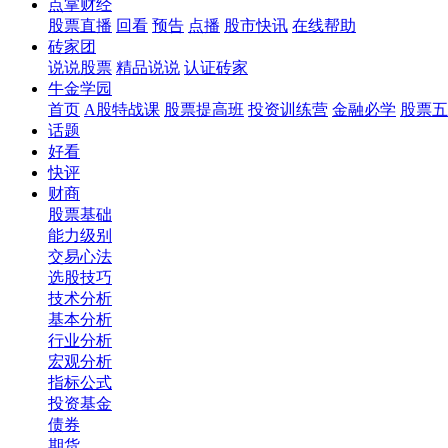
点掌财经
股票直播
回看
预告
点播
股市快讯
在线帮助
砖家团
说说股票
精品说说
认证砖家
牛金学园
首页
A股特战课
股票提高班
投资训练营
金融必学
股票五
话题
好看
快评
财商
股票基础
能力级别
交易心法
选股技巧
技术分析
基本分析
行业分析
宏观分析
指标公式
投资基金
债券
期货