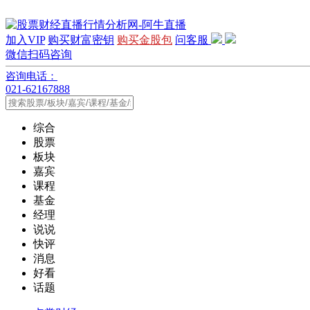
加入VIP
购买财富密钥
购买金股包
问客服
微信扫码咨询
咨询电话：
021-62167888
综合
股票
板块
嘉宾
课程
基金
经理
说说
快评
消息
好看
话题