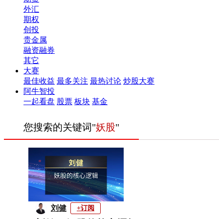
外汇
期权
创投
贵金属
融资融券
其它
大赛
最佳收益
最多关注
最热讨论
炒股大赛
阿牛智投
一起看盘
股票
板块
基金
您搜索的关键词"
妖股
"
刘健
+订阅