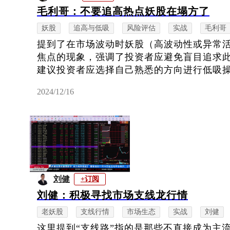
毛利哥：不要追高热点妖股在塌方了
妖股
追高与低吸
风险评估
实战
毛利哥
提到了在市场波动时妖股（高波动性或异常
焦点的现象，强调了投资者应避免盲目追求
建议投资者应选择自己熟悉的方向进行低吸操作
2024/12/16
刘健
+订阅
刘健：积极寻找市场支线龙行情
老妖股
支线行情
市场生态
实战
刘健
这里提到“支线路”指的是那些不直接成为主