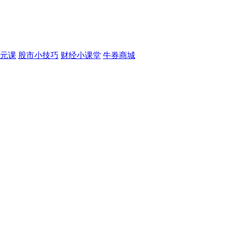
元课
股市小技巧
财经小课堂
牛券商城