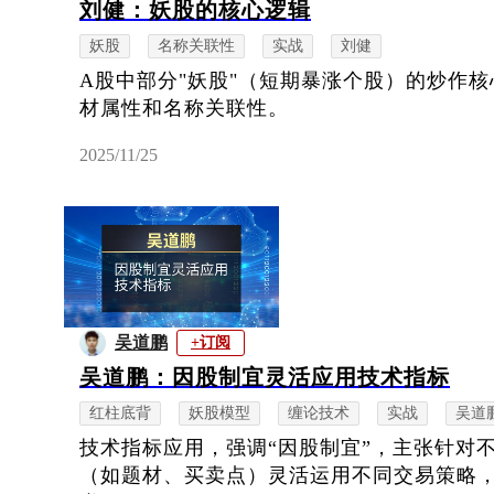
刘健：妖股的核心逻辑
妖股
名称关联性
实战
刘健
A股中部分"妖股"（短期暴涨个股）的炒作
材属性和名称关联性。
2025/11/25
吴道鹏
+订阅
吴道鹏：因股制宜灵活应用技术指标
红柱底背
妖股模型
缠论技术
实战
吴道
技术指标应用，强调“因股制宜”，主张针对
（如题材、买卖点）灵活运用不同交易策略，