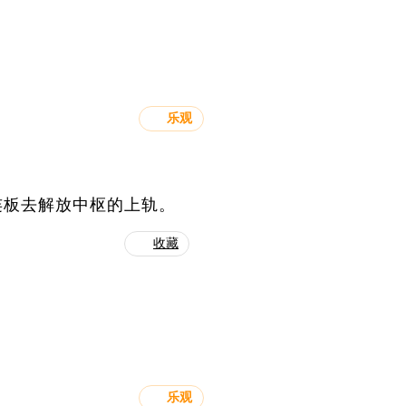
乐观
连板去解放中枢的上轨。
收藏
乐观