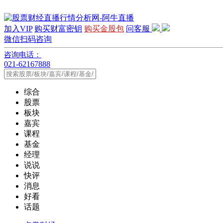
加入VIP
购买财富密钥
购买金股包
问客服
微信扫码咨询
咨询电话：
021-62167888
综合
股票
板块
嘉宾
课程
基金
经理
说说
快评
消息
好看
话题