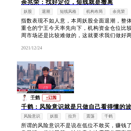
余兆荣：找好定位，短线就是撤离
妖股
退潮
短线风格
机构布局
余兆荣
指数表现不如人意，本周妖股全面退潮，整
重仓的宁王今天率先向下，机构资金仓位比
周市场还是比较难做的，这就要求我们做好两点
2021/12/24
千鹤
+订阅
千鹤：风险意识就是只做自己看得懂的
风险意识
妖股
拉升
震荡
千鹤
所谓的风险意识不是说在低位不敢买，赚钱