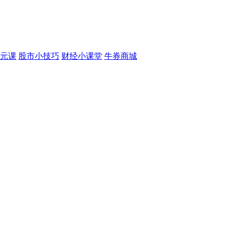
元课
股市小技巧
财经小课堂
牛券商城