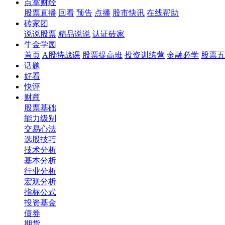
点掌财经
股票直播
回看
预告
点播
股市快讯
在线帮助
砖家团
说说股票
精品说说
认证砖家
牛金学园
首页
A股特战课
股票提高班
投资训练营
金融必学
股票五
话题
好看
快评
财商
股票基础
能力级别
交易心法
选股技巧
技术分析
基本分析
行业分析
宏观分析
指标公式
投资基金
债券
期货