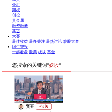
外汇
期权
创投
贵金属
融资融券
其它
大赛
最佳收益
最多关注
最热讨论
炒股大赛
阿牛智投
一起看盘
股票
板块
基金
您搜索的关键词"
妖股
"
贤哥
+订阅