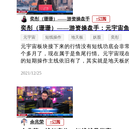
奕彤（珊珊）——游资操盘手
+订阅
奕彤（珊珊）——游资操盘手：元宇宙
元宇宙
短线操作
地天板
妖股
奕彤
元宇宙板块接下来的行情没有短线功底会非常
个多月了，现在属于是鱼尾行情。元宇宙现
的短期操作主线依旧有了，其实就是地天板的形
2021/12/25
余兆荣
+订阅