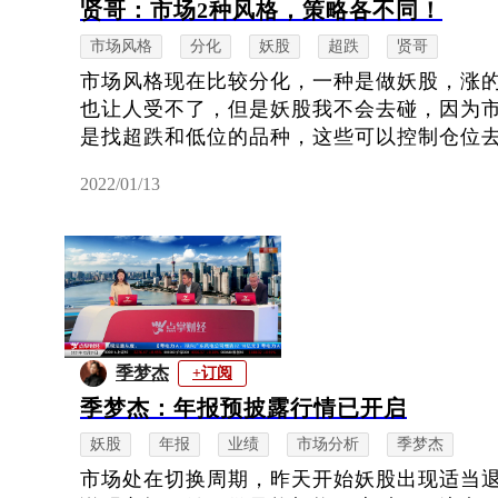
贤哥：市场2种风格，策略各不同！
市场风格
分化
妖股
超跌
贤哥
市场风格现在比较分化，一种是做妖股，涨
也让人受不了，但是妖股我不会去碰，因为
是找超跌和低位的品种，这些可以控制仓位去尝
2022/01/13
季梦杰
+订阅
季梦杰：年报预披露行情已开启
妖股
年报
业绩
市场分析
季梦杰
市场处在切换周期，昨天开始妖股出现适当