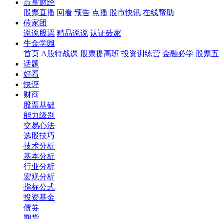
点掌财经
股票直播
回看
预告
点播
股市快讯
在线帮助
砖家团
说说股票
精品说说
认证砖家
牛金学园
首页
A股特战课
股票提高班
投资训练营
金融必学
股票五
话题
好看
快评
财商
股票基础
能力级别
交易心法
选股技巧
技术分析
基本分析
行业分析
宏观分析
指标公式
投资基金
债券
期货