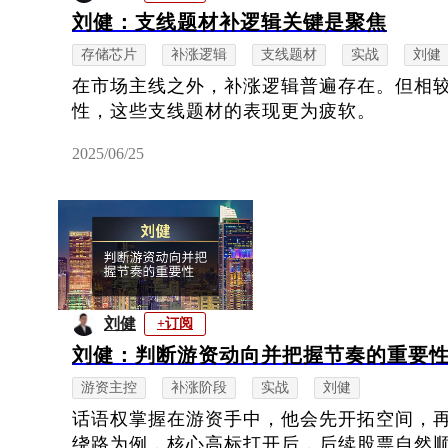
刘健：支线题材补逻辑关键是聚焦
存储芯片
补涨逻辑
支线题材
实战
刘健
在市场主线之外，补涨逻辑普遍存在。但相
性，这些支线题材的表现更为疲软。
2025/06/25
刘健
+订阅
刘健：判断游资动向并把握节奏的重要
游资主控
补涨阶段
实战
刘健
话语权掌握在游资手中，他会先开拓空间，
绕路为例，核心高标打开后，后续股票自然