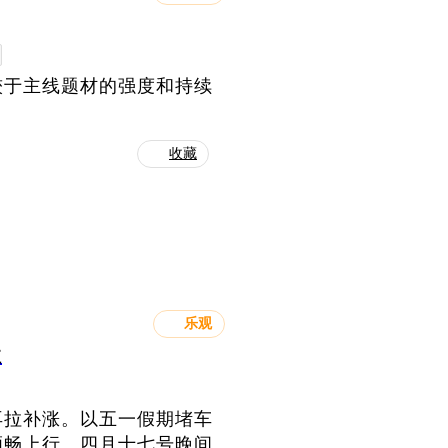
较于主线题材的强度和持续
收藏
乐观
性
再拉补涨。以五一假期堵车
顺畅上行。四月十七号晚间