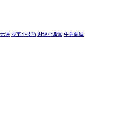
元课
股市小技巧
财经小课堂
牛券商城