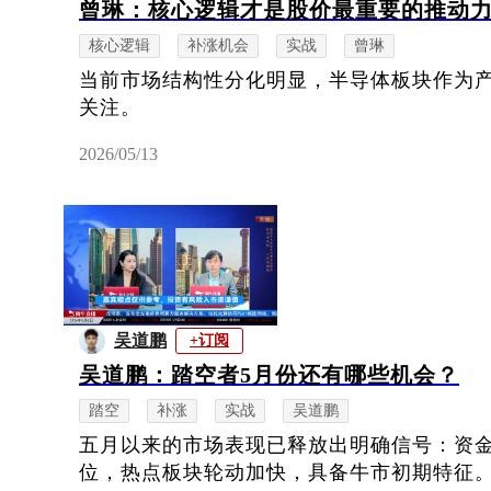
曾琳：核心逻辑才是股价最重要的推动
核心逻辑
补涨机会
实战
曾琳
当前市场结构性分化明显，半导体板块作为
关注。
2026/05/13
吴道鹏
+订阅
吴道鹏：踏空者5月份还有哪些机会？
踏空
补涨
实战
吴道鹏
五月以来的市场表现已释放出明确信号：资
位，热点板块轮动加快，具备牛市初期特征