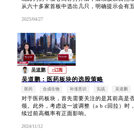
从六十多家首板中选出几只，明确提示会有五连
2025/04/27
吴道鹏
+订阅
吴道鹏：医药板块的选股策略
医药
合成生物
补涨意识
实战
吴道鹏
对于医药板块，首先需要关注的是其前高是
领。此外，考虑这一波调整（a b c回拉）
续过前高概率有正面影响。
2024/11/12