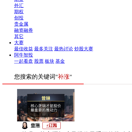
外汇
期权
创投
贵金属
融资融券
其它
大赛
最佳收益
最多关注
最热讨论
炒股大赛
阿牛智投
一起看盘
股票
板块
基金
您搜索的关键词"
补涨
"
曾琳
+订阅