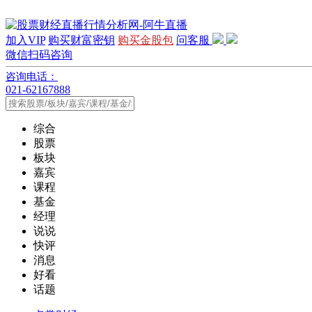
加入VIP
购买财富密钥
购买金股包
问客服
微信扫码咨询
咨询电话：
021-62167888
综合
股票
板块
嘉宾
课程
基金
经理
说说
快评
消息
好看
话题