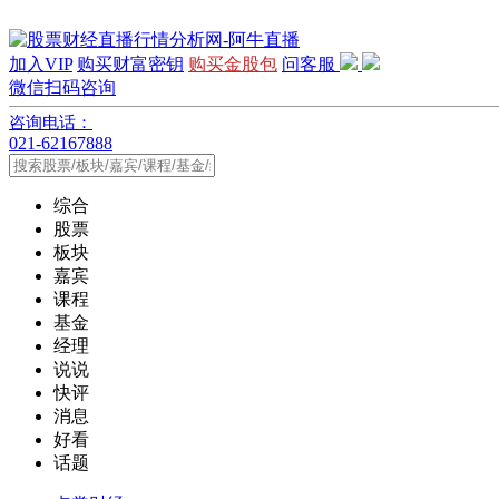
加入VIP
购买财富密钥
购买金股包
问客服
微信扫码咨询
咨询电话：
021-62167888
综合
股票
板块
嘉宾
课程
基金
经理
说说
快评
消息
好看
话题