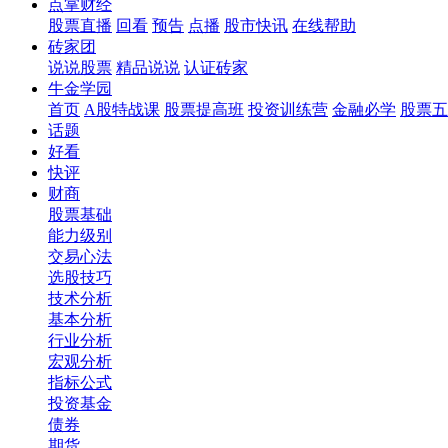
点掌财经
股票直播
回看
预告
点播
股市快讯
在线帮助
砖家团
说说股票
精品说说
认证砖家
牛金学园
首页
A股特战课
股票提高班
投资训练营
金融必学
股票五
话题
好看
快评
财商
股票基础
能力级别
交易心法
选股技巧
技术分析
基本分析
行业分析
宏观分析
指标公式
投资基金
债券
期货