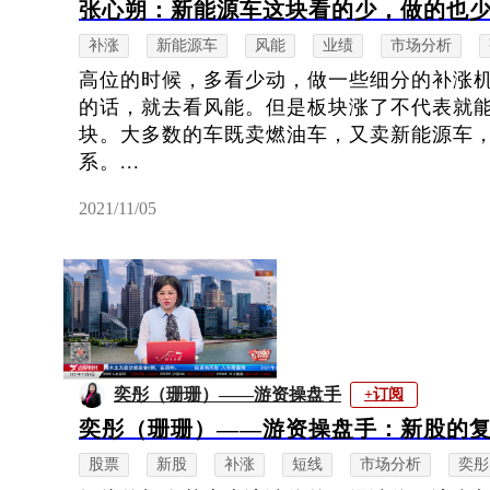
张心朔：新能源车这块看的少，做的也
补涨
新能源车
风能
业绩
市场分析
高位的时候，多看少动，做一些细分的补涨
的话，就去看风能。但是板块涨了不代表就
块。大多数的车既卖燃油车，又卖新能源车
系。...
2021/11/05
奕彤（珊珊）——游资操盘手
+订阅
奕彤（珊珊）——游资操盘手：新股的
股票
新股
补涨
短线
市场分析
奕彤