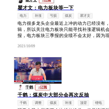
瞿才文
+订阅
瞿才文：电力板块等一下
电力
补涨
亏损
煤炭
瞿才文
电力很多龙头企业最近上冲的动力已经没有
辑，所以关注电力板块只能寻找补涨逻辑机
报，电力板块三季报的业绩不会太好，因为现在
2021/10/09
千鹤
+订阅
千鹤：煤炭中大部分会再次反抽
千鹤
调整
煤炭
补涨
顶背
锂电