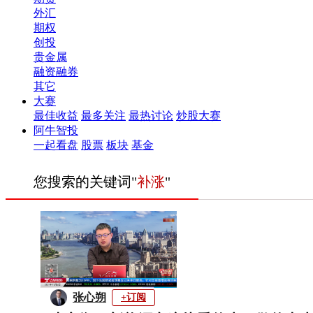
外汇
期权
创投
贵金属
融资融券
其它
大赛
最佳收益
最多关注
最热讨论
炒股大赛
阿牛智投
一起看盘
股票
板块
基金
您搜索的关键词"
补涨
"
张心朔
+订阅