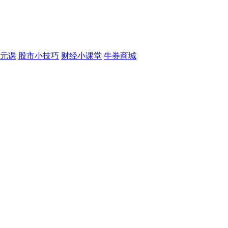
元课
股市小技巧
财经小课堂
牛券商城