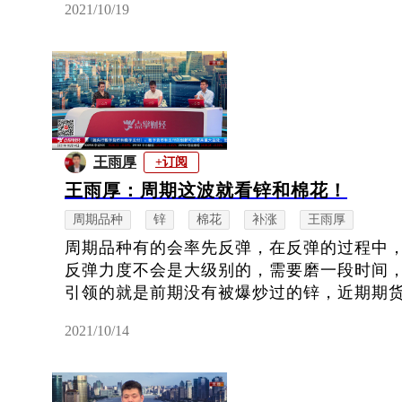
2021/10/19
王雨厚
+订阅
王雨厚：周期这波就看锌和棉花！
周期品种
锌
棉花
补涨
王雨厚
周期品种有的会率先反弹，在反弹的过程中
反弹力度不会是大级别的，需要磨一段时间
引领的就是前期没有被爆炒过的锌，近期期货创
2021/10/14