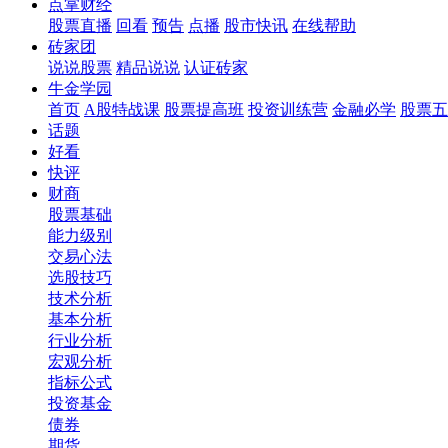
点掌财经
股票直播
回看
预告
点播
股市快讯
在线帮助
砖家团
说说股票
精品说说
认证砖家
牛金学园
首页
A股特战课
股票提高班
投资训练营
金融必学
股票五
话题
好看
快评
财商
股票基础
能力级别
交易心法
选股技巧
技术分析
基本分析
行业分析
宏观分析
指标公式
投资基金
债券
期货