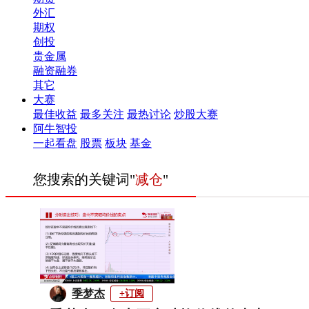
外汇
期权
创投
贵金属
融资融券
其它
大赛
最佳收益
最多关注
最热讨论
炒股大赛
阿牛智投
一起看盘
股票
板块
基金
您搜索的关键词"
减仓
"
季梦杰
+订阅