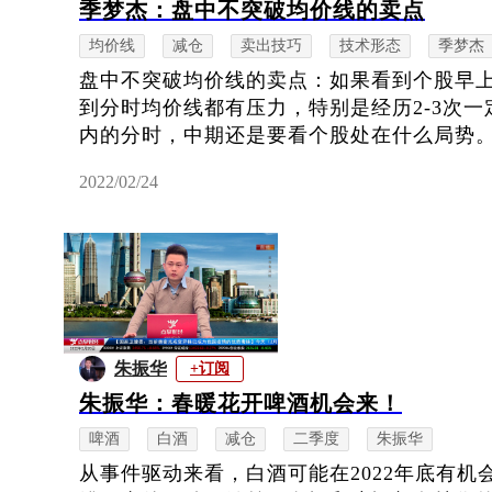
季梦杰：盘中不突破均价线的卖点
均价线
减仓
卖出技巧
技术形态
季梦杰
盘中不突破均价线的卖点：如果看到个股早
到分时均价线都有压力，特别是经历2-3次
内的分时，中期还是要看个股处在什么局势
2022/02/24
朱振华
+订阅
朱振华：春暖花开啤酒机会来！
啤酒
白酒
减仓
二季度
朱振华
从事件驱动来看，白酒可能在2022年底有机