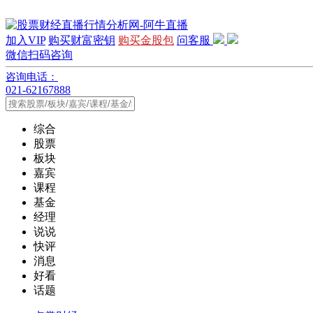
加入VIP
购买财富密钥
购买金股包
问客服
微信扫码咨询
咨询电话：
021-62167888
综合
股票
板块
嘉宾
课程
基金
经理
说说
快评
消息
好看
话题