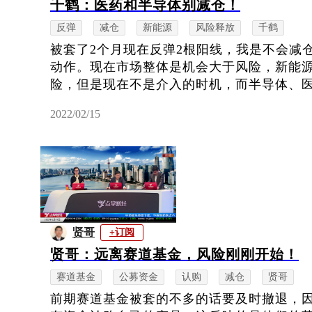
千鹤：医药和半导体别减仓！
反弹
减仓
新能源
风险释放
千鹤
被套了2个月现在反弹2根阳线，我是不会减
动作。现在市场整体是机会大于风险，新能
险，但是现在不是介入的时机，而半导体、医药
2022/02/15
贤哥
+订阅
贤哥：远离赛道基金，风险刚刚开始！
赛道基金
公募资金
认购
减仓
贤哥
前期赛道基金被套的不多的话要及时撤退，