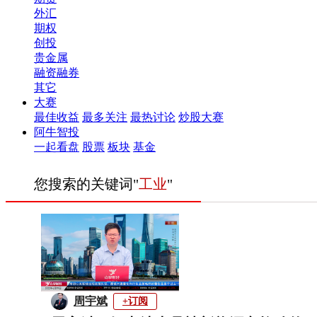
外汇
期权
创投
贵金属
融资融券
其它
大赛
最佳收益
最多关注
最热讨论
炒股大赛
阿牛智投
一起看盘
股票
板块
基金
您搜索的关键词"
工业
"
周宇斌
+订阅