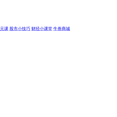
元课
股市小技巧
财经小课堂
牛券商城