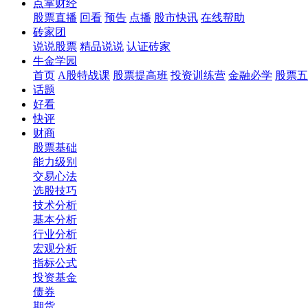
点掌财经
股票直播
回看
预告
点播
股市快讯
在线帮助
砖家团
说说股票
精品说说
认证砖家
牛金学园
首页
A股特战课
股票提高班
投资训练营
金融必学
股票五
话题
好看
快评
财商
股票基础
能力级别
交易心法
选股技巧
技术分析
基本分析
行业分析
宏观分析
指标公式
投资基金
债券
期货