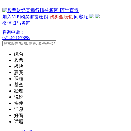
加入VIP
购买财富密钥
购买金股包
问客服
微信扫码咨询
咨询电话：
021-62167888
综合
股票
板块
嘉宾
课程
基金
经理
说说
快评
消息
好看
话题