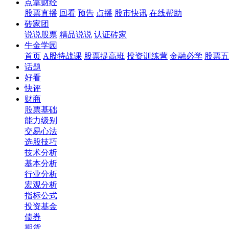
点掌财经
股票直播
回看
预告
点播
股市快讯
在线帮助
砖家团
说说股票
精品说说
认证砖家
牛金学园
首页
A股特战课
股票提高班
投资训练营
金融必学
股票五
话题
好看
快评
财商
股票基础
能力级别
交易心法
选股技巧
技术分析
基本分析
行业分析
宏观分析
指标公式
投资基金
债券
期货