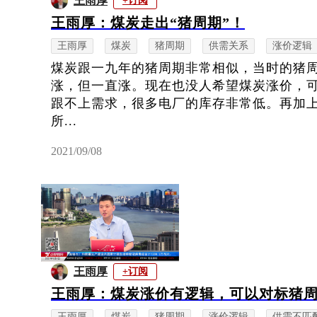
王雨厚
+订阅
王雨厚：煤炭走出“猪周期”！
王雨厚
煤炭
猪周期
供需关系
涨价逻辑
煤炭跟一九年的猪周期非常相似，当时的猪
涨，但一直涨。现在也没人希望煤炭涨价，
跟不上需求，很多电厂的库存非常低。再加
所...
2021/09/08
王雨厚
+订阅
王雨厚：煤炭涨价有逻辑，可以对标猪
王雨厚
煤炭
猪周期
涨价逻辑
供需不匹