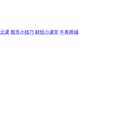
元课
股市小技巧
财经小课堂
牛券商城