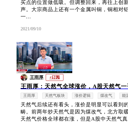
买点的位置做低吸。但调整回来，再往上创
声。大宗商品上还有一个金属叫铜，铜相对
一...
2021/09/10
王雨厚
+订阅
王雨厚：天然气全球涨价，A股天然气一
王雨厚
天然气板块
涨价逻辑
煤改气
能
天然气后续还有看头，涨价是明显可以看到
畴。前两年炒天然气是因为煤改气，北方取
天然气价格全球都在涨，但是A股中天然气