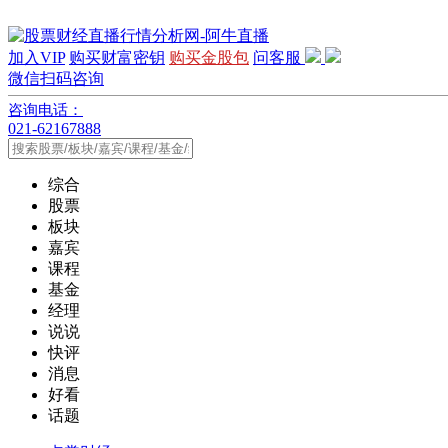
加入VIP
购买财富密钥
购买金股包
问客服
微信扫码咨询
咨询电话：
021-62167888
综合
股票
板块
嘉宾
课程
基金
经理
说说
快评
消息
好看
话题