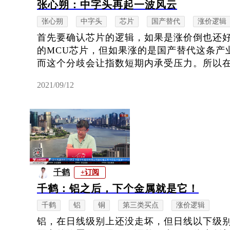
张心朔：中字头再起一波风云
张心朔
中字头
芯片
国产替代
涨价逻辑
首先要确认芯片的逻辑，如果是涨价倒也还
的MCU芯片，但如果涨的是国产替代这条产
而这个分歧会让指数短期内承受压力。所以在这
2021/09/12
千鹤
+订阅
千鹤：铝之后，下个金属就是它！
千鹤
铝
铜
第三类买点
涨价逻辑
铝，在日线级别上还没走坏，但日线以下级