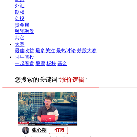
外汇
期权
创投
贵金属
融资融券
其它
大赛
最佳收益
最多关注
最热讨论
炒股大赛
阿牛智投
一起看盘
股票
板块
基金
您搜索的关键词"
涨价逻辑
"
张心朔
+订阅