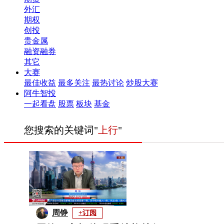
外汇
期权
创投
贵金属
融资融券
其它
大赛
最佳收益
最多关注
最热讨论
炒股大赛
阿牛智投
一起看盘
股票
板块
基金
您搜索的关键词"
上行
"
周铮
+订阅