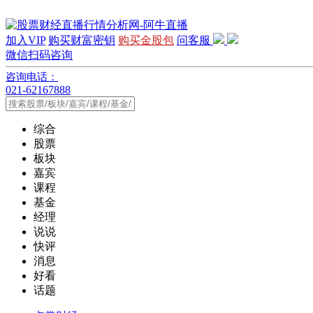
加入VIP
购买财富密钥
购买金股包
问客服
微信扫码咨询
咨询电话：
021-62167888
综合
股票
板块
嘉宾
课程
基金
经理
说说
快评
消息
好看
话题