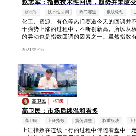
赵志军：指数技术性回调，趋势并未改
赵志军
技术性回调
热门赛道
板块轮动
化工、资源、有色等热门赛道今天的回调并
于强势上涨的过程中，不断创新高。所以从
的异动也是指数回调的因素之一。虽然指数有较
2021/09/16
高卫民
+订阅
高卫民：市场后续温和看多
高卫民
上证指数
震荡调整
权重板块
上
上证指数在连续上行的过程中伴随着盘中一