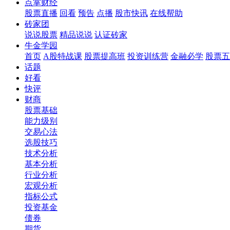
点掌财经
股票直播
回看
预告
点播
股市快讯
在线帮助
砖家团
说说股票
精品说说
认证砖家
牛金学园
首页
A股特战课
股票提高班
投资训练营
金融必学
股票五
话题
好看
快评
财商
股票基础
能力级别
交易心法
选股技巧
技术分析
基本分析
行业分析
宏观分析
指标公式
投资基金
债券
期货