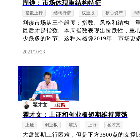
周铮：市场体现重结构特征
指数上行
结构行情
权重股
核心资产
周
判读市场从三个维度：指数、风格和结构。
最后才是指数。本周指数表现出抗跌性，重
少跌多的环节。这种风格像2019年，市场更多
2021/10/23
瞿才文
+订阅
瞿才文：上证和创业板短期维持震荡
上证
创业板
震荡
上行
瞿才文
大盘短期上行困难，但是下方3500点的支