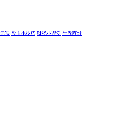
元课
股市小技巧
财经小课堂
牛券商城