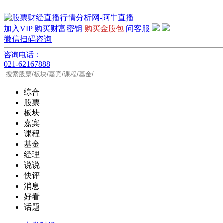
加入VIP
购买财富密钥
购买金股包
问客服
微信扫码咨询
咨询电话：
021-62167888
综合
股票
板块
嘉宾
课程
基金
经理
说说
快评
消息
好看
话题