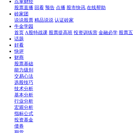
点掌财经
股票直播
回看
预告
点播
股市快讯
在线帮助
砖家团
说说股票
精品说说
认证砖家
牛金学园
首页
A股特战课
股票提高班
投资训练营
金融必学
股票五
话题
好看
快评
财商
股票基础
能力级别
交易心法
选股技巧
技术分析
基本分析
行业分析
宏观分析
指标公式
投资基金
债券
期货