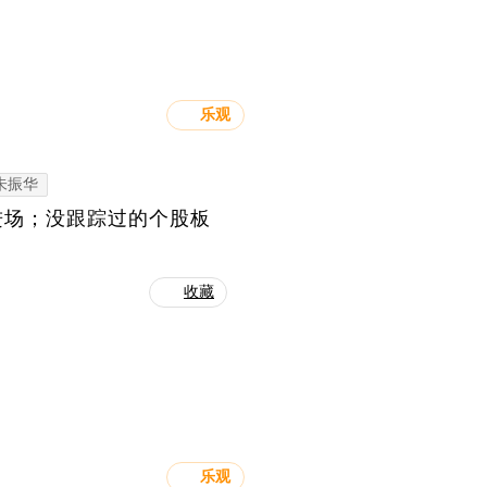
乐观
朱振华
进场；没跟踪过的个股板
收藏
乐观