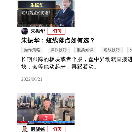
朱振华
+订阅
朱振华：短线落点如何选？
操作策略
操作技巧
股票知识
短线技巧
长期跟踪的板块或者个股，盘中异动就直接
块，会等他动起来，再跟着动。
2022/06/21
府晓铭
+订阅