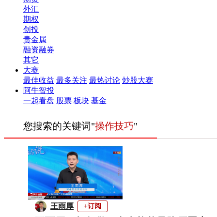
外汇
期权
创投
贵金属
融资融券
其它
大赛
最佳收益
最多关注
最热讨论
炒股大赛
阿牛智投
一起看盘
股票
板块
基金
您搜索的关键词"
操作技巧
"
王雨厚
+订阅